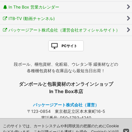
In The Box 営業カレンダー
ITB-TV (動画チャンネル)
パッケージアート株式会社（運営会社オフィシャルサイト）
PCサイト
段ボール、梱包資材、化粧箱、ウレタン等 緩衝材などの
各種梱包資材を在庫品なら最短当日出荷！
ダンボールと包装資材のオンラインショップ
In The Box本店
パッケージアート株式会社（運営）
〒123-0854 東京都足立区本木東町16-5
電話番号: 050-1793-4240
FAX: 03-3840-4424
このサイトでは、カートシステムや利用状況の把握のためにCookie
メールアドレス:
info@packageart.co.jp
などを使います。これ以降ページを遷移した場合、Cookieなどの設