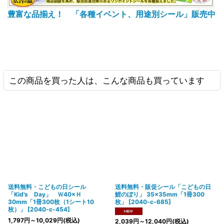
豊富な品揃え！ 「各種イベント、用途別シール」販売中
この商品を買った人は、こんな商品も買っています
送料無料・こどもの日シール
送料無料・販促シール「こどもの日
「Kid's Day」 Ｗ40×Ｈ
鯉のぼり」 35×35mm「1冊300
30mm「1冊300枚（1シート10
枚」
[
2040-c-685
]
枚）」
[
2040-c-454
]
1,797
円
～10,029
円
(税込)
2,039
円
～12,040
円
(税込)