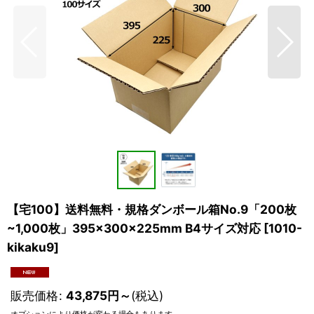
【宅100】送料無料・規格ダンボール箱No.9「200枚
~1,000枚」395×300×225mm B4サイズ対応
[
1010-
kikaku9
]
販売価格
:
43,875
円
～
(税込)