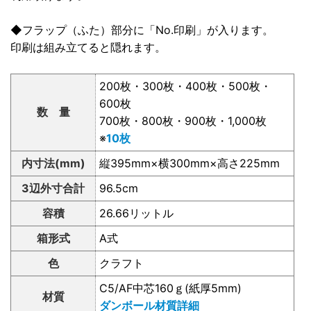
◆フラップ（ふた）部分に「No.印刷」が入ります。
印刷は組み立てると隠れます。
200枚・300枚・400枚・500枚・
600枚
数 量
700枚・800枚・900枚・1,000枚
※
10枚
内寸法(mm)
縦395mm×横300mm×高さ225mm
3辺外寸合計
96.5cm
容積
26.66リットル
箱形式
A式
色
クラフト
C5/AF中芯160ｇ(紙厚5mm)
材質
ダンボール材質詳細