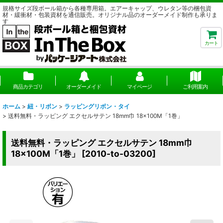
規格サイズ段ボール箱から各種専用箱。エアーキャップ、ウレタン等の梱包資
材・緩衝材・包装資材を通信販売。オリジナル品のオーダーメイド制作も承りま
す
カート
商品カテゴリ
オーダーメイド
マイページ
ご利用案内
ホーム
>
紐・リボン
>
ラッピングリボン・タイ
>
送料無料・ラッピング エクセルサテン 18mm巾 18×100M「1巻」
送料無料・ラッピング エクセルサテン 18mm巾
18×100M「1巻」
[
2010-to-03200
]