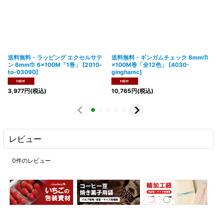
送料無料・ラッピング エクセルサテ
送料無料・ギンガムチェック 8mm巾
ン 6mm巾 6×100M「1巻」
[
2010-
×100M巻「全12色」
[
4030-
to-03090
]
ginghamc
]
3,977
円
(税込)
10,765
円
(税込)
レビュー
0
件のレビュー