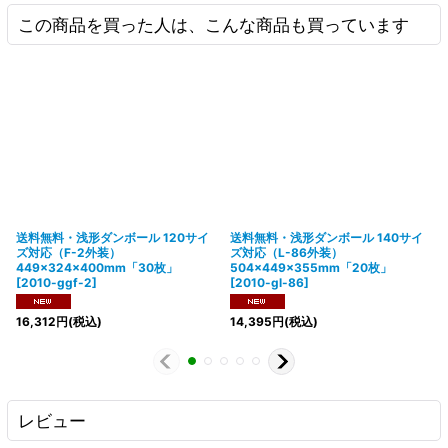
この商品を買った人は、こんな商品も買っています
送料無料・浅形ダンボール 120サイ
送料無料・浅形ダンボール 140サイ
ズ対応（F-2外装）
ズ対応（L-86外装）
449×324×400mm「30枚」
504×449×355mm「20枚」
[
2010-ggf-2
]
[
2010-gl-86
]
16,312
円
(税込)
14,395
円
(税込)
レビュー