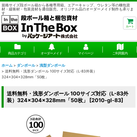
規格サイズ段ボール箱から各種専用箱。エアーキャップ、ウレタン等の梱包資
材・緩衝材・包装資材を通信販売。オリジナル品のオーダーメイド制作も承りま
す
カート
商品カテゴリ
オーダーメイド
マイページ
ご利用案内
ホーム
>
ダンボール
>
浅型ダンボール
>
送料無料・浅形ダンボール 100サイズ対応（L-83外装）
324×304×328mm「50枚」
送料無料・浅形ダンボール 100サイズ対応（L-83外
装）324×304×328mm「50枚」
[
2010-gl-83
]