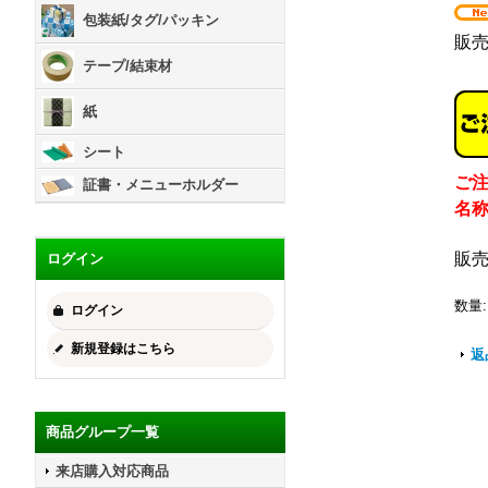
包装紙/タグ/パッキン
販
テープ/結束材
紙
シート
ご
証書・メニューホルダー
名
販
ログイン
数量
:
ログイン
新規登録はこちら
返
商品グループ一覧
来店購入対応商品