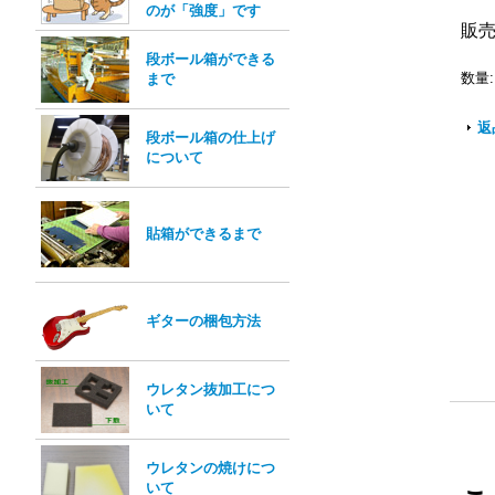
のが「強度」です
販
段ボール箱ができる
数量
:
まで
返
段ボール箱の仕上げ
について
貼箱ができるまで
ギターの梱包方法
ウレタン抜加工につ
いて
ウレタンの焼けにつ
いて