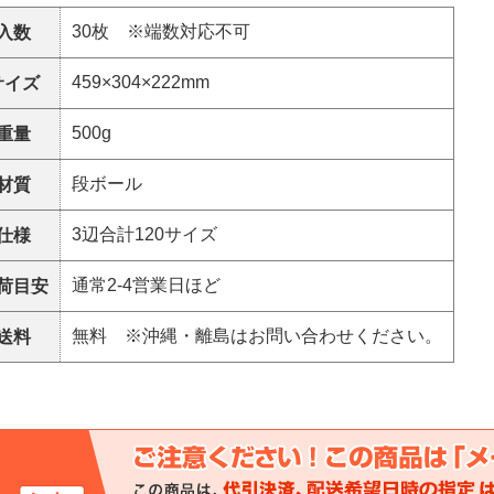
30枚 ※端数対応不可
入数
459×304×222mm
サイズ
500g
重量
段ボール
材質
3辺合計120サイズ
仕様
通常2-4営業日ほど
荷目安
無料 ※沖縄・離島はお問い合わせください。
送料