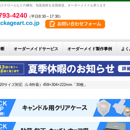
泡スチロールなどの梱包・包装資材を全国発送。オーダーメイドも承ります
793-4240
（平日8:30～17:30）
ckageart.co.jp
診断
オーダーメイドサービス
オーダーメイド製作事例
よく
サイズ対応（L-8外装）459×304×222mm「30枚」