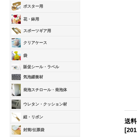
ポスター用
花・鉢用
スポーツギア用
クリアケース
袋
販促シール・ラベル
気泡緩衝材
発泡スチロール・発泡体
ウレタン・クッション材
紐・リボン
送料
[
201
封筒/伝票袋