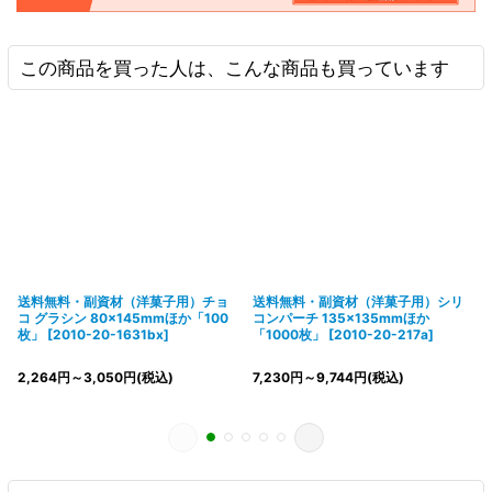
この商品を買った人は、こんな商品も買っています
送料無料・副資材（洋菓子用）チョ
送料無料・副資材（洋菓子用）シリ
コ グラシン 80×145mmほか「100
コンパーチ 135×135mmほか
枚」
[
2010-20-1631bx
]
「1000枚」
[
2010-20-217a
]
2,264
円
～3,050
円
(税込)
7,230
円
～9,744
円
(税込)