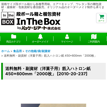
規格サイズ段ボール箱から各種専用箱。エアーキャップ、ウレタン等の梱包資
材・緩衝材・包装資材を通信販売。オリジナル品のオーダーメイド制作も承りま
す
カート
商品カテゴリ
オーダーメイド
マイページ
ご利用案内
ホーム
>
食品用
>
その他箱/袋/副資材
>
送料無料・副資材（洋菓子用）筋入ハトロン紙 450×600mm「2000枚」
送料無料・副資材（洋菓子用）筋入ハトロン紙
450×600mm「2000枚」
[
2010-20-237
]