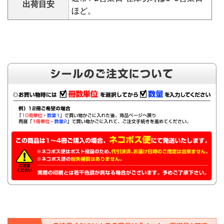
出荷目安
ほど。