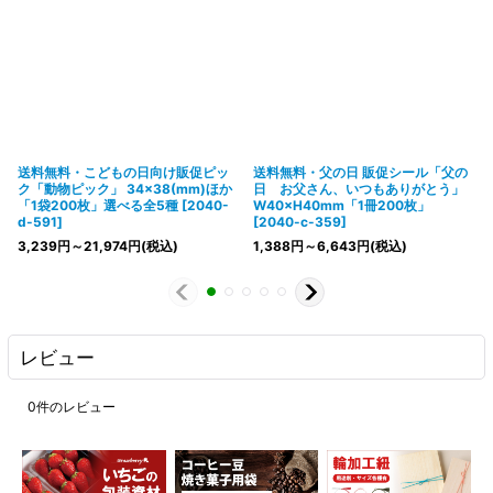
送料無料・こどもの日向け販促ピッ
送料無料・父の日 販促シール「父の
ク「動物ピック」 34×38(mm)ほか
日 お父さん、いつもありがとう」
「1袋200枚」選べる全5種
[
2040-
W40×H40mm「1冊200枚」
d-591
]
[
2040-c-359
]
3,239
円
～21,974
円
(税込)
1,388
円
～6,643
円
(税込)
レビュー
0
件のレビュー