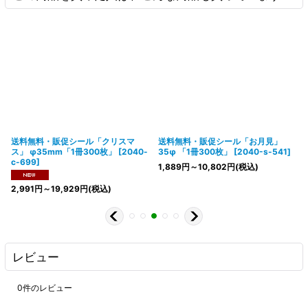
送料無料・販促シール「クリスマ
送料無料・販促シール「お月見」
ス」 φ35mm「1冊300枚」
[
2040-
35φ 「1冊300枚」
[
2040-s-541
]
c-699
]
1,889
円
～10,802
円
(税込)
2,991
円
～19,929
円
(税込)
レビュー
0
件のレビュー