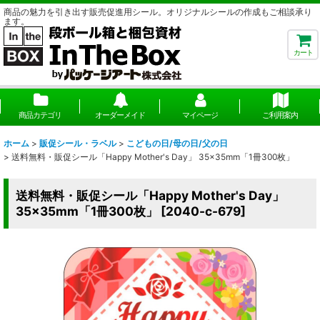
商品の魅力を引き出す販売促進用シール。オリジナルシールの作成もご相談承り
ます。
カート
商品カテゴリ
オーダーメイド
マイページ
ご利用案内
ホーム
>
販促シール・ラベル
>
こどもの日/母の日/父の日
>
送料無料・販促シール「Happy Mother's Day」 35×35mm「1冊300枚」
送料無料・販促シール「Happy Mother's Day」
35×35mm「1冊300枚」
[
2040-c-679
]