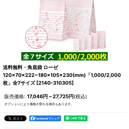
送料無料・角底袋 ローゼ
120×70×222~180×105×230(mm)「1,000/2,000
枚」全7サイズ
[
2140-310305
]
販売価格
:
17,046
円
～27,725
円
(税込)
オプションにより価格が変わる場合もあります。
Facebookでシェア