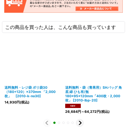
この商品を買った人は、こんな商品も買っています
送料無料・レジ袋 ポリ袋30
送料無料・袋（青果用）SHバッグ 角
（180+120）×370mm 「2,000
底 緑 ひも有/無
枚」
[
2010-k-no30
]
180×95×120mm「400枚・2,000
枚」
[
2010-lbp-20
]
14,930
円
(税込)
26,684
円
～64,272
円
(税込)