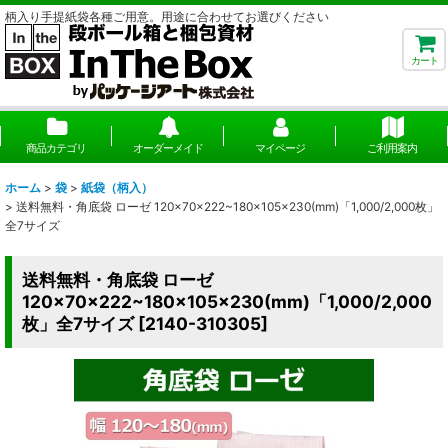
柄入り手提紙袋各種ご用意。用途に合わせてお選びください
カート
商品カテゴリ
オーダーメイド
マイページ
ご利用案内
ホーム
>
袋
>
紙袋（柄入）
>
送料無料・角底袋 ローゼ 120×70×222~180×105×230(mm)「1,000/2,000枚」
全7サイズ
送料無料・角底袋 ローゼ
120×70×222~180×105×230(mm)「1,000/2,000
枚」全7サイズ
[
2140-310305
]