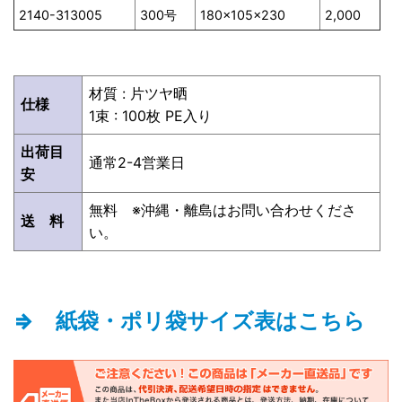
2140-313005
300号
180×105×230
2,000
材質 : 片ツヤ晒
仕様
1束 : 100枚 PE入り
出荷目
通常2-4営業日
安
無料 ※沖縄・離島はお問い合わせくださ
送 料
い。
⇒ 紙袋・ポリ袋サイズ表はこちら