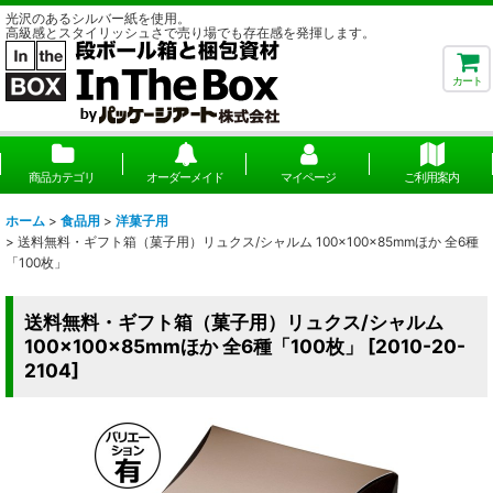
光沢のあるシルバー紙を使用。
高級感とスタイリッシュさで売り場でも存在感を発揮します。
カート
商品カテゴリ
オーダーメイド
マイページ
ご利用案内
ホーム
>
食品用
>
洋菓子用
>
送料無料・ギフト箱（菓子用）リュクス/シャルム 100×100×85mmほか 全6種
「100枚」
送料無料・ギフト箱（菓子用）リュクス/シャルム
100×100×85mmほか 全6種「100枚」
[
2010-20-
2104
]