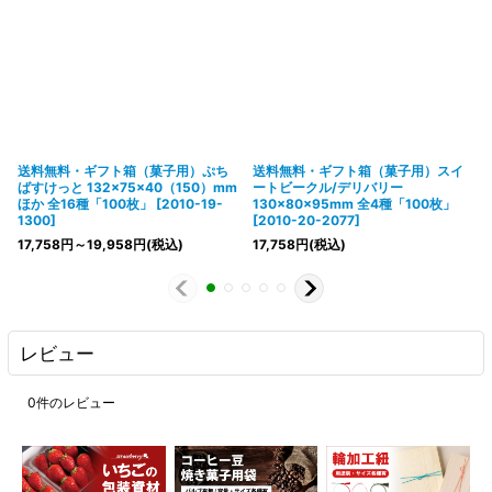
送料無料・ギフト箱（菓子用）ぷち
送料無料・ギフト箱（菓子用）スイ
ばすけっと 132×75×40（150）mm
ートビークル/デリバリー
ほか 全16種「100枚」
[
2010-19-
130×80×95mm 全4種「100枚」
1300
]
[
2010-20-2077
]
17,758
円
～19,958
円
(税込)
17,758
円
(税込)
レビュー
0
件のレビュー