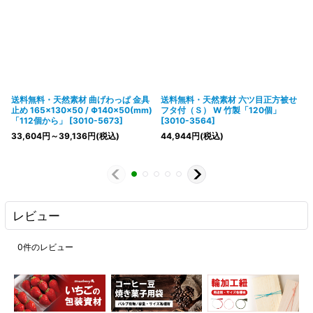
送料無料・天然素材 曲げわっぱ 金具
送料無料・天然素材 六ツ目正方被せ
止め 165×130×50 / Φ140×50(mm)
フタ付（Ｓ） W 竹製「120個」
「112個から」
[
3010-5673
]
[
3010-3564
]
33,604
円
～39,136
円
(税込)
44,944
円
(税込)
レビュー
0
件のレビュー