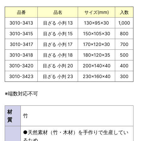
品番
品名
サイズ(mm)
入数
3010-3413
目ざる 小判 13
130×95×30
1,000
3010-3415
目ざる 小判 15
150×105×30
800
3010-3417
目ざる 小判 17
170×120×30
700
3010-3418
目ざる 小判 18
180×120×35
500
3010-3420
目ざる 小判 20
200×140×40
400
3010-3423
目ざる 小判 23
230×160×40
300
※端数対応不可
材
竹
質
●天然素材（竹・木材）を手作りで生産してい
るため、