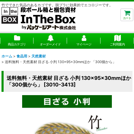
竹でできた気品のあるカゴです。脱プラに効果的でエコロジーです。
カート
商品カテゴリ
オーダーメイド
マイページ
ご利用案内
ホーム
>
食品用
>
天然素材
>
送料無料・天然素材 目ざる 小判 130×95×30mmほか 「300個から」
送料無料・天然素材 目ざる 小判 130×95×30mmほか
「300個から」
[
3010-3413
]