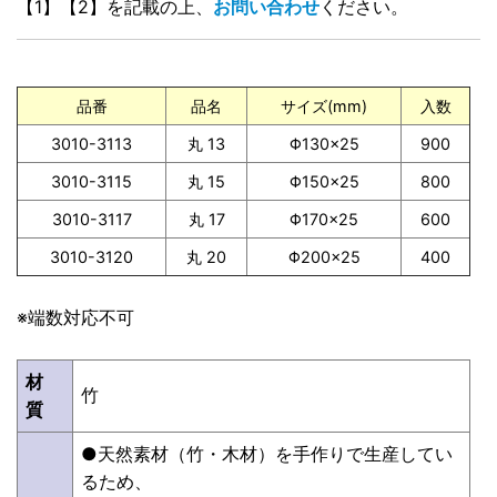
【1】【2】を記載の上、
お問い合わせ
ください。
品番
品名
サイズ(mm)
入数
3010-3113
丸 13
Φ130×25
900
3010-3115
丸 15
Φ150×25
800
3010-3117
丸 17
Φ170×25
600
3010-3120
丸 20
Φ200×25
400
※端数対応不可
材
竹
質
●天然素材（竹・木材）を手作りで生産してい
るため、