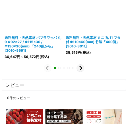
送料無料・天然素材 ポプラワッパ 丸
送料無料・天然素材 ミニ 丸 11 フタ
9 Φ92×27 / Φ115×30 /
付 Φ110×60(mm) 竹製「400個」
Φ130×30(mm) 「240個から」
[
3010-3011
]
[
3010-5691
]
35,515
円
(税込)
36,647
円
～56,572
円
(税込)
レビュー
0
件のレビュー