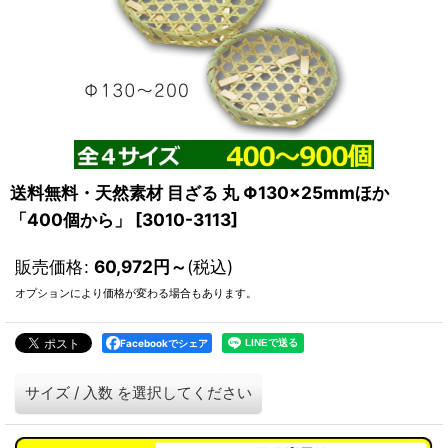
送料無料・天然素材 目ざる 丸 Φ130×25mmほか
「400個から」
[
3010-3113
]
販売価格
:
60,972
円
～
(税込)
オプションにより価格が変わる場合もあります。
Facebookでシェア
サイズ / 入数
を選択してください