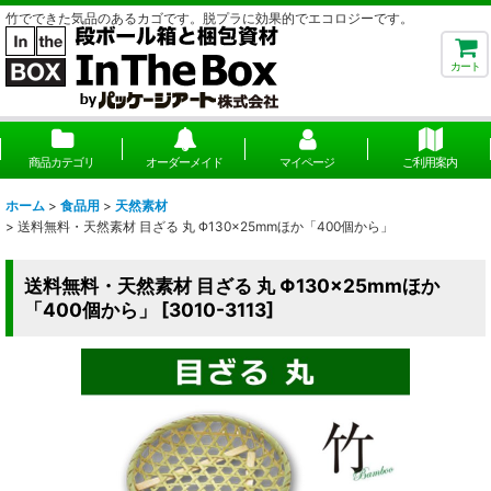
竹でできた気品のあるカゴです。脱プラに効果的でエコロジーです。
カート
商品カテゴリ
オーダーメイド
マイページ
ご利用案内
ホーム
>
食品用
>
天然素材
>
送料無料・天然素材 目ざる 丸 Φ130×25mmほか「400個から」
送料無料・天然素材 目ざる 丸 Φ130×25mmほか
「400個から」
[
3010-3113
]