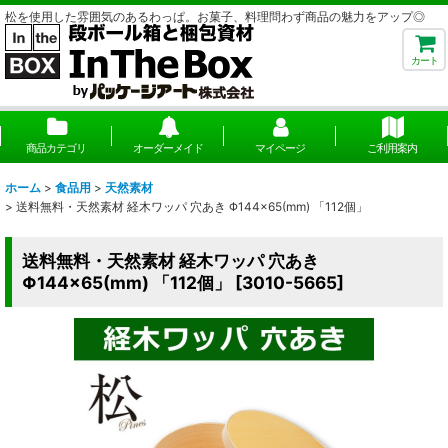
松を使用した雰囲気のあるわっぱ。お菓子、料理問わず商品の魅力をアップ◎
カート
商品カテゴリ
オーダーメイド
マイページ
ご利用案内
ホーム
>
食品用
>
天然素材
>
送料無料・天然素材 経木ワッパ 穴あき Φ144×65(mm) 「112個」
送料無料・天然素材 経木ワッパ 穴あき
Φ144×65(mm) 「112個」
[
3010-5665
]