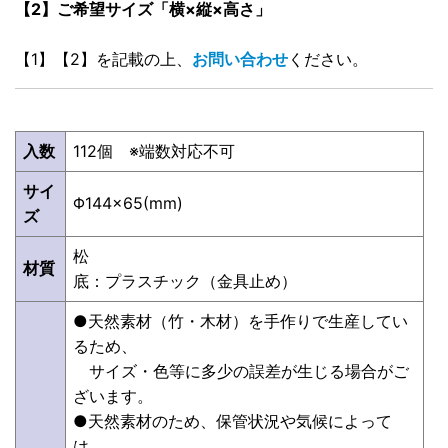
【2】ご希望サイズ「横×縦×高さ」
【1】【2】を記載の上、
お問い合わせ
ください。
入数
112個 ※端数対応不可
サイ
Φ144×65(mm)
ズ
松
材質
底：プラスチック（金具止め）
●天然素材（竹・木材）を手作りで生産してい
るため、
サイズ・色等に多少の誤差が生じる場合がご
ざいます。
●天然素材のため、保管状況や気候によって
は、