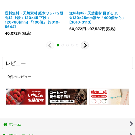
送料無料・天然素材 経木ワッパ 2段
送料無料・天然素材 目ざる 丸
丸12 上段：120×45 下段：
Φ130×25mmほか「400個から」
120×60(mm) 「100個」
[
3010-
[
3010-3113
]
5644
]
60,972
円
～97,587
円
(税込)
40,072
円
(税込)
レビュー
0
件のレビュー
ホーム