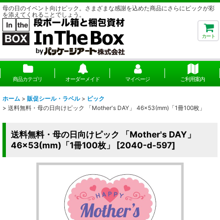
母の日のイベント向けピック。さまざまな感謝を込めた商品にさらにピックが彩
を添えてくれることでしょう。
カート
商品カテゴリ
オーダーメイド
マイページ
ご利用案内
ホーム
>
販促シール・ラベル
>
ピック
>
送料無料・母の日向けピック 「Mother's DAY」 46×53(mm)「1冊100枚」
送料無料・母の日向けピック 「Mother's DAY」
46×53(mm)「1冊100枚」
[
2040-d-597
]