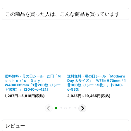
この商品を買った人は、こんな商品も買っています
送料無料・母の日シール だ円「Ｍ
送料無料・母の日シール 「Mother's
ｏｔｈｅｒ’ｓ Ｄａｙ」
Day 大サイズ」 Ｗ75×Ｈ70mm「1
W40×H35mm「1冊200枚（1シー
冊300枚（1シート5枚）」
[
2040-
ト10枚）」
[
2040-c-421
]
c-533
]
1,287
円
～5,818
円
(税込)
2,935
円
～19,465
円
(税込)
レビュー