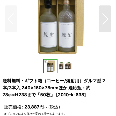
送料無料・ギフト箱（コーヒー/焼酎用）ダルマ型 2
本/3本入 240×160×78mmほか 適応瓶：約
78φ×H238まで「50枚」
[
2010-k-638
]
販売価格
:
23,887
円
～
(税込)
オプションにより価格が変わる場合もあります。