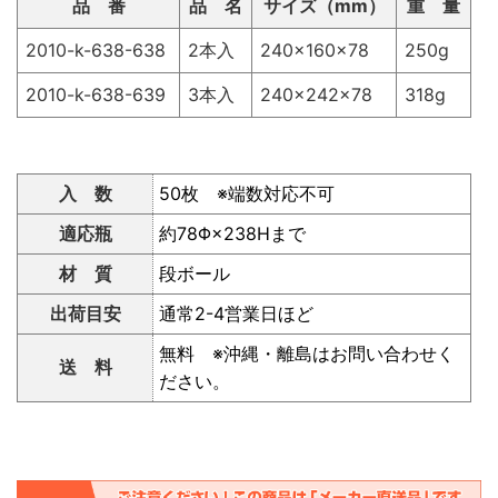
品 番
品 名
サイズ（mm）
重 量
2010-k-638-638
2本入
240×160×78
250g
2010-k-638-639
3本入
240×242×78
318g
入 数
50枚 ※端数対応不可
適応瓶
約78Φ×238Hまで
材 質
段ボール
出荷目安
通常2-4営業日ほど
無料 ※沖縄・離島はお問い合わせく
送 料
ださい。