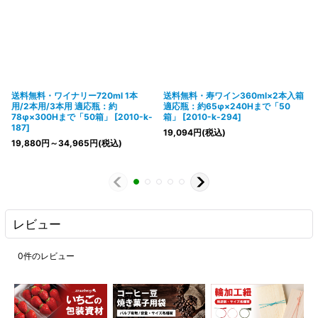
送料無料・ワイナリー720ml 1本
送料無料・寿ワイン360ml×2本入箱
用/2本用/3本用 適応瓶：約
適応瓶：約65φ×240Hまで「50
78φ×300Hまで「50箱」
[
2010-k-
箱」
[
2010-k-294
]
187
]
19,094
円
(税込)
19,880
円
～34,965
円
(税込)
レビュー
0
件のレビュー