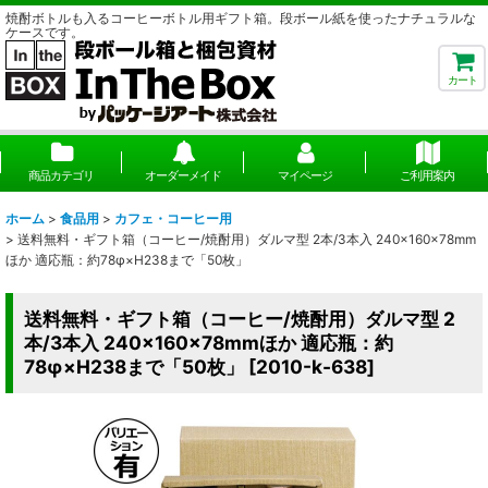
焼酎ボトルも入るコーヒーボトル用ギフト箱。段ボール紙を使ったナチュラルな
ケースです。
カート
商品カテゴリ
オーダーメイド
マイページ
ご利用案内
ホーム
>
食品用
>
カフェ・コーヒー用
>
送料無料・ギフト箱（コーヒー/焼酎用）ダルマ型 2本/3本入 240×160×78mm
ほか 適応瓶：約78φ×H238まで「50枚」
送料無料・ギフト箱（コーヒー/焼酎用）ダルマ型 2
本/3本入 240×160×78mmほか 適応瓶：約
78φ×H238まで「50枚」
[
2010-k-638
]