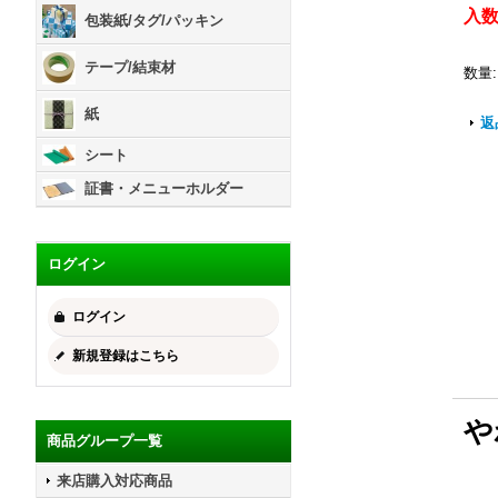
入
包装紙/タグ/パッキン
テープ/結束材
数量
:
紙
返
シート
証書・メニューホルダー
ログイン
ログイン
新規登録はこちら
や
商品グループ一覧
来店購入対応商品