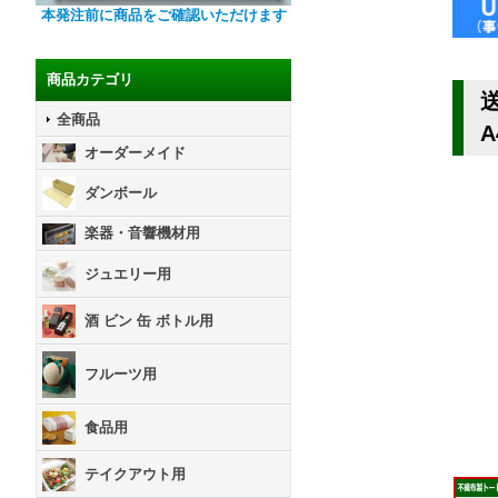
本発注前に商品をご確認いただけます
商品カテゴリ
全商品
オーダーメイド
ダンボール
楽器・音響機材用
ジュエリー用
酒 ビン 缶 ボトル用
フルーツ用
食品用
テイクアウト用