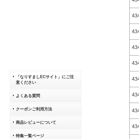
434
43
43
43
「なりすましECサイト」にご注
434
意ください
43
よくある質問
クーポンご利用方法
43
商品レビューについて
43
特集一覧ページ