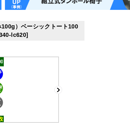
00g）ベーシックトート100
340-lc620
]