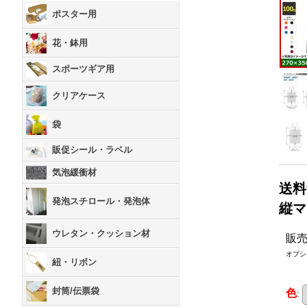
ポスター用
花・鉢用
スポーツギア用
クリアケース
袋
販促シール・ラベル
気泡緩衝材
送料
発泡スチロール・発泡体
縦マ
ウレタン・クッション材
販
オプシ
紐・リボン
封筒/伝票袋
色
: