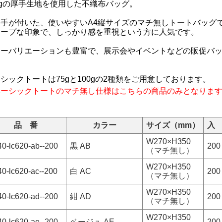
0gの厚手生地を使用した不織布バッグ。
ち手が付いた、使いやすいA4縦サイズのマチ無しトートバッグ
ャープな印象で、しっかり感を重視という方に人気です。
ラーバリエーションも豊富で、展示会やイベントなどの販促バ
シックトートは75gと100gの2種類をご用意しております。
ベーシックトートのマチ無し仕様はこちらの商品のみとなりま
品 番
カラー
サイズ（mm）
入
W270×H350
40-lc620-ab--200
黒 AB
200
（マチ無し）
W270×H350
40-lc620-ac--200
白 AC
200
（マチ無し）
W270×H350
40-lc620-ad--200
紺 AD
200
（マチ無し）
W270×H350
40-lc620-ae--200
ベージュ AE
200