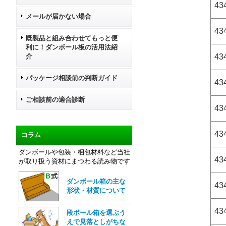
43
メールが届かない場合
43
既製品と組み合わせてもっと便
利に！ダンボール板の活用法紹
介
434
パッケージ相談前の判断ガイド
43
ご相談前の適合診断
43
43
コラム
ダンボールや包装・梱包材料など当社
434
が取り扱う資材にまつわる読み物です
ダンボール箱の主な
43
形状・材質について
43
段ボール箱を選ぶう
えで見落としがちな