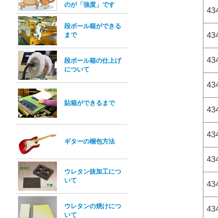
のが「強度」です
43
段ボール箱ができる
まで
43
43
段ボール箱の仕上げ
について
434
貼箱ができるまで
43
43
ギターの梱包方法
43
ウレタン抜加工につ
いて
434
ウレタンの焼けにつ
43
いて