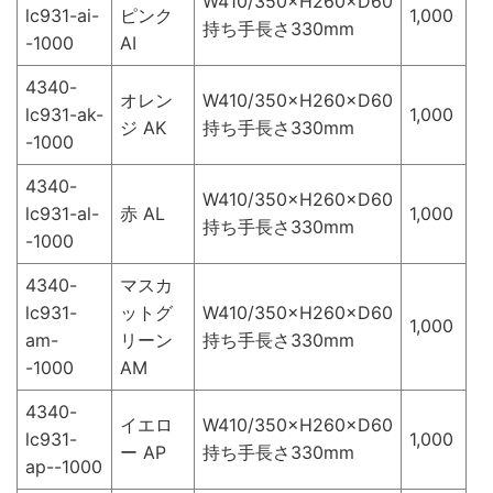
W410/350×H260×D60
lc931-ai-
ピンク
1,000
持ち手長さ330mm
-1000
AI
4340-
オレン
W410/350×H260×D60
lc931-ak-
1,000
ジ AK
持ち手長さ330mm
-1000
4340-
W410/350×H260×D60
lc931-al-
赤 AL
1,000
持ち手長さ330mm
-1000
4340-
マスカ
lc931-
ットグ
W410/350×H260×D60
1,000
am-
リーン
持ち手長さ330mm
-1000
AM
4340-
イエロ
W410/350×H260×D60
lc931-
1,000
ー AP
持ち手長さ330mm
ap--1000