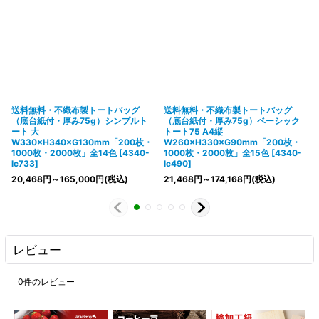
送料無料・不織布製トートバッグ
送料無料・不織布製トートバッグ
（底台紙付・厚み75g）シンプルト
（底台紙付・厚み75g）ベーシック
ート 大
トート75 A4縦
W330×H340×G130mm「200枚・
W260×H330×G90mm「200枚・
1000枚・2000枚」全14色
[
4340-
1000枚・2000枚」全15色
[
4340-
lc733
]
lc490
]
20,468
円
～165,000
円
(税込)
21,468
円
～174,168
円
(税込)
レビュー
0
件のレビュー