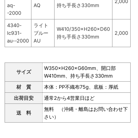
2,000
aq-
AQ
持ち手長さ330mm
-2000
4340-
ライト
W410/350×H260×D60
lc931-
ブルー
2,000
持ち手長さ330mm
au--2000
AU
W350×H260×G60mm、開口部
サイズ
W410mm、持ち手長さ330mm
材 質
本体：PP不織布75g、底板：厚紙
出荷目安
通常2から4営業日ほど
無料 （沖縄・離島はお問い合わせ下
送 料
さい）