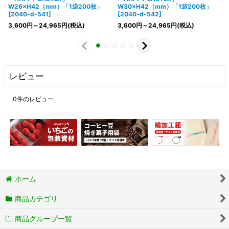
W26×H42（mm）「1袋200枚」
W30×H42（mm）「1袋200枚」
[
2040-d-541
]
[
2040-d-542
]
3,600
円
～24,965
円
(税込)
3,600
円
～24,965
円
(税込)
レビュー
0
件のレビュー
ホーム
商品カテゴリ
商品グループ一覧