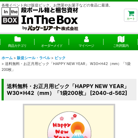
各種イベント向け販促ピック。お惣菜やお菓子などの食品に最適。
カート
商品カテゴリ
オーダーメイド
マイページ
ご利用案内
ホーム
>
販促シール・ラベル
>
ピック
>
送料無料・お正月用ピック「HAPPY NEW YEAR」 W30×H42（mm）「1袋
200枚」
送料無料・お正月用ピック「HAPPY NEW YEAR」
W30×H42（mm）「1袋200枚」
[
2040-d-562
]