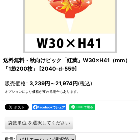
送料無料・秋向けピック「紅葉」W30×H41（mm）
「1袋200枚」
[
2040-d-559
]
販売価格
:
3,239
円
～21,974
円
(税込)
オプションにより価格が変わる場合もあります。
Facebookでシェア
袋数単位
を選択してください
数量
: