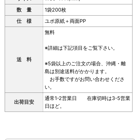
数 量
1袋200枚
仕 様
ユポ原紙＋両面PP
無料
※詳細は下記項目をご覧下さい。
送 料
※5袋以上のご注文の場合、沖縄・離
島は別途送料がかかります。
お手数ですがお問い合わせくださ
い。
通常1-2営業日 在庫切時は3-5営業
出荷目安
日ほど。