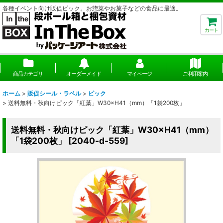
各種イベント向け販促ピック。お惣菜やお菓子などの食品に最適。
カート
商品カテゴリ
オーダーメイド
マイページ
ご利用案内
ホーム
>
販促シール・ラベル
>
ピック
>
送料無料・秋向けピック「紅葉」W30×H41（mm）「1袋200枚」
送料無料・秋向けピック「紅葉」W30×H41（mm）
「1袋200枚」
[
2040-d-559
]