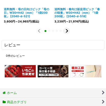
送料無料・母の日向けピック「母の
送料無料・春向け販促用ピック「春
日」W30×H42（mm）「1袋200
の味覚」W30×H42（mm）「1袋
枚」
[
2040-d-521
]
200枚」
[
2040-d-518
]
3,600
円
～24,965
円
(税込)
3,239
円
～21,974
円
(税込)
レビュー
0
件のレビュー
ホーム
商品カテゴリ