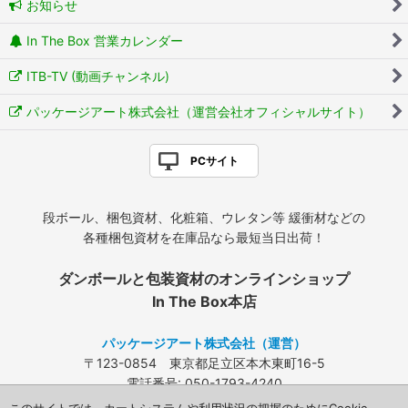
お知らせ
In The Box 営業カレンダー
ITB-TV (動画チャンネル)
パッケージアート株式会社（運営会社オフィシャルサイト）
PCサイト
段ボール、梱包資材、化粧箱、ウレタン等 緩衝材などの
各種梱包資材を在庫品なら最短当日出荷！
ダンボールと包装資材のオンラインショップ
In The Box本店
パッケージアート株式会社（運営）
〒123-0854 東京都足立区本木東町16-5
電話番号: 050-1793-4240
FAX: 03-3840-4424