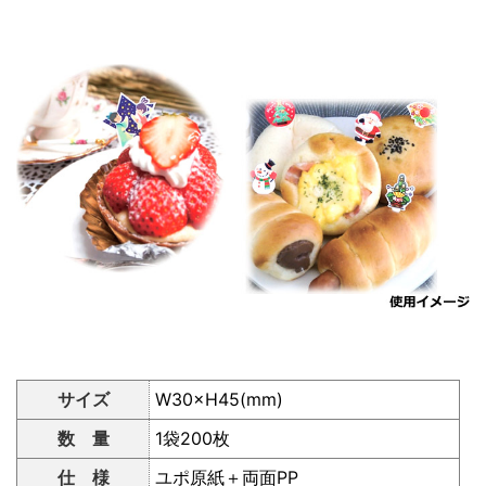
サイズ
W30×H45(mm)
数 量
1袋200枚
仕 様
ユポ原紙＋両面PP