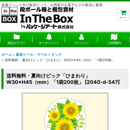
各種イベント向け販促ピック。お惣菜やお菓子などの食品に最適。
カート
商品カテゴリ
オーダーメイド
マイページ
ご利用案内
ホーム
>
販促シール・ラベル
>
ピック
>
送料無料・夏向けピック「ひまわり」W30×H45（mm）「1袋200枚」
送料無料・夏向けピック「ひまわり」
W30×H45（mm）「1袋200枚」
[
2040-d-547
]