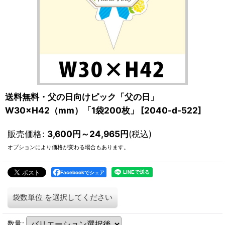
送料無料・父の日向けピック「父の日」
W30×H42（mm）「1袋200枚」
[
2040-d-522
]
販売価格
:
3,600
円
～24,965
円
(税込)
オプションにより価格が変わる場合もあります。
Facebookでシェア
袋数単位
を選択してください
数量
: