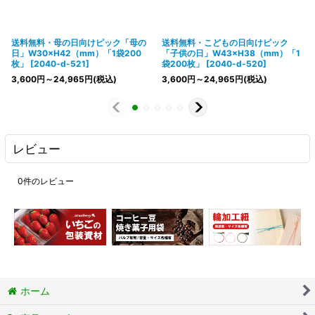
送料無料・母の日向けピック「母の
送料無料・こどもの日向けピック
日」W30×H42（mm）「1袋200
「子供の日」W43×H38（mm）「1
枚」
[
2040-d-521
]
袋200枚」
[
2040-d-520
]
3,600
円
～24,965
円
(税込)
3,600
円
～24,965
円
(税込)
レビュー
0
件のレビュー
ホーム