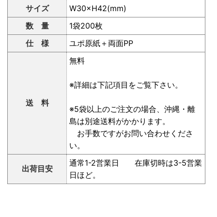
サイズ
W30×H42(mm)
数 量
1袋200枚
仕 様
ユポ原紙＋両面PP
無料
※詳細は下記項目をご覧下さい。
送 料
※5袋以上のご注文の場合、沖縄・離
島は別途送料がかかります。
お手数ですがお問い合わせくださ
い。
通常1-2営業日 在庫切時は3-5営業
出荷目安
日ほど。