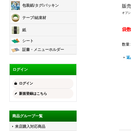
包装紙/タグ/パッキン
販
オプシ
テープ/結束材
袋
紙
シート
数量
:
証書・メニューホルダー
返
ログイン
ログイン
新規登録はこちら
商品グループ一覧
来店購入対応商品