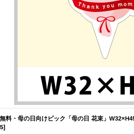
無料・母の日向けピック「母の日 花束」W32×H45
45
]