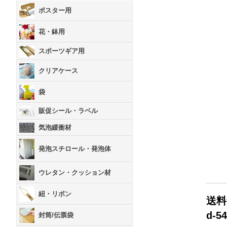
ポスター用
花・鉢用
スポーツギア用
クリアケース
袋
販促シール・ラベル
気泡緩衝材
発泡スチロール・発泡体
ウレタン・クッション材
紐・リボン
送料
d-5
封筒/伝票袋