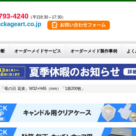
793-4240
（平日8:30～17:30）
ckageart.co.jp
診断
オーダーメイドサービス
オーダーメイド製作事例
よく
母の日 花束」W32×H45（mm）「1袋200枚」