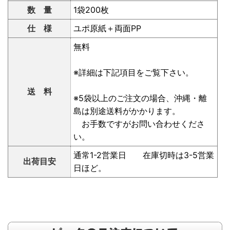
数 量
1袋200枚
仕 様
ユポ原紙＋両面PP
無料
※詳細は下記項目をご覧下さい。
送 料
※5袋以上のご注文の場合、沖縄・離
島は別途送料がかかります。
お手数ですがお問い合わせくださ
い。
通常1-2営業日 在庫切時は3-5営業
出荷目安
日ほど。