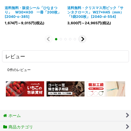
送料無料・販促シール「ひなまつ
送料無料・クリスマス用ピック「サ
り」 W30×H30 一冊「200枚」
ンタクロース」 W27×H45（mm）
[
2040-c-385
]
「1袋200枚」
[
2040-d-554
]
1,674
円
～9,015
円
(税込)
3,600
円
～24,965
円
(税込)
レビュー
0
件のレビュー
ホーム
商品カテゴリ