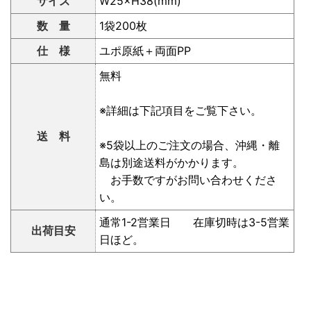
サイズ
W25×H38(mm)
数 量
1袋200枚
仕 様
ユポ原紙＋両面PP
無料
※詳細は下記項目をご覧下さい。
送 料
※5袋以上のご注文の場合、沖縄・離
島は別途送料がかかります。
お手数ですがお問い合わせくださ
い。
通常1-2営業日 在庫切時は3-5営業
出荷目安
日ほど。