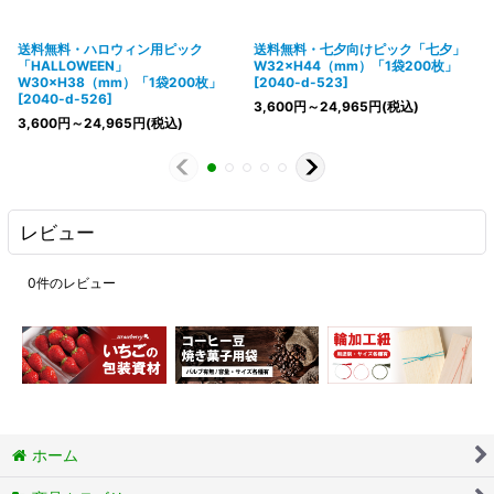
送料無料・ハロウィン用ピック
送料無料・七夕向けピック「七夕」
「HALLOWEEN」
W32×H44（mm）「1袋200枚」
W30×H38（mm）「1袋200枚」
[
2040-d-523
]
[
2040-d-526
]
3,600
円
～24,965
円
(税込)
3,600
円
～24,965
円
(税込)
レビュー
0
件のレビュー
ホーム