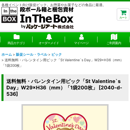
各種イベント向け販促ピック。お惣菜やお菓子などの食品に最適。
カート
商品カテゴリ
オーダーメイド
マイページ
ご利用案内
ホーム
>
販促シール・ラベル
>
ピック
>
送料無料・バレンタイン用ピック「St Valentine`s Day」W29×H36（mm）
「1袋200枚」
送料無料・バレンタイン用ピック「St Valentine`s
Day」W29×H36（mm）「1袋200枚」
[
2040-d-
536
]