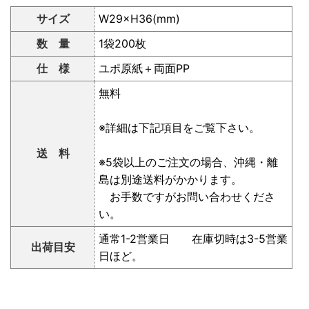
サイズ
W29×H36(mm)
数 量
1袋200枚
仕 様
ユポ原紙＋両面PP
無料
※詳細は下記項目をご覧下さい。
送 料
※5袋以上のご注文の場合、沖縄・離
島は別途送料がかかります。
お手数ですがお問い合わせくださ
い。
通常1-2営業日 在庫切時は3-5営業
出荷目安
日ほど。