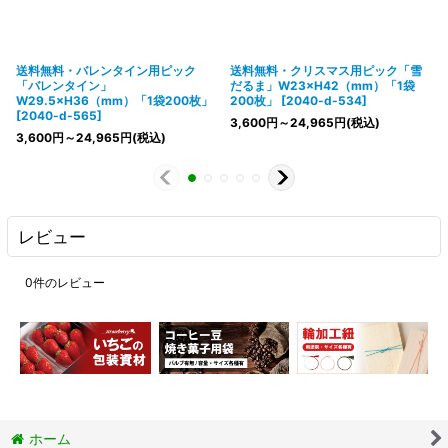
送料無料・バレンタイン用ピック
送料無料・クリスマス用ピック「雪
「バレンタイン」
だるま」W23×H42（mm）「1袋
W29.5×H36（mm）「1袋200枚」
200枚」
[
2040-d-534
]
[
2040-d-565
]
3,600
円
～24,965
円
(税込)
3,600
円
～24,965
円
(税込)
レビュー
0
件のレビュー
ホーム