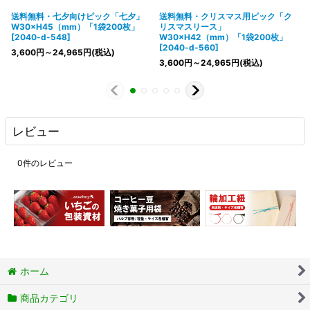
送料無料・七夕向けピック「七夕」
送料無料・クリスマス用ピック「ク
W30×H45（mm）「1袋200枚」
リスマスリース」
[
2040-d-548
]
W30×H42（mm）「1袋200枚」
[
2040-d-560
]
3,600
円
～24,965
円
(税込)
3,600
円
～24,965
円
(税込)
レビュー
0
件のレビュー
ホーム
商品カテゴリ