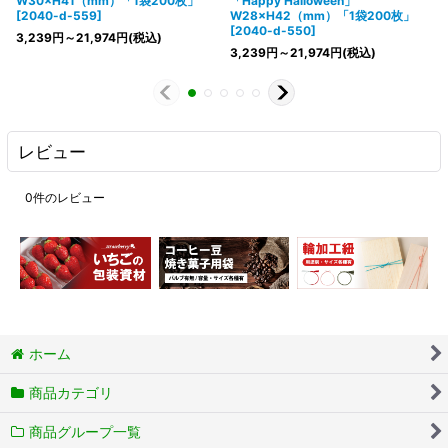
W30×H41（mm）「1袋200枚」
「Happy Halloween」
[
2040-d-559
]
W28×H42（mm）「1袋200枚」
[
2040-d-550
]
3,239
円
～21,974
円
(税込)
3,239
円
～21,974
円
(税込)
レビュー
0
件のレビュー
ホーム
商品カテゴリ
商品グループ一覧