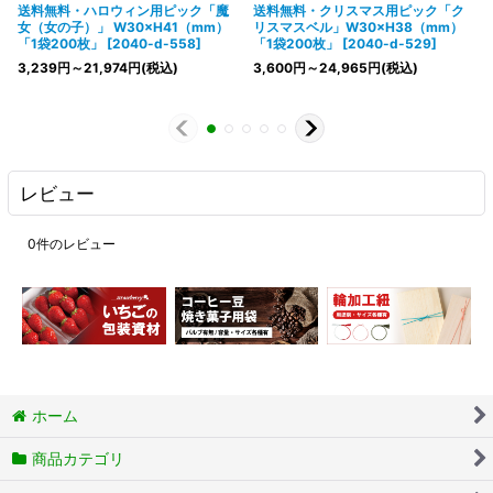
送料無料・ハロウィン用ピック「魔
送料無料・クリスマス用ピック「ク
女（女の子）」 W30×H41（mm）
リスマスベル」W30×H38（mm）
「1袋200枚」
[
2040-d-558
]
「1袋200枚」
[
2040-d-529
]
3,239
円
～21,974
円
(税込)
3,600
円
～24,965
円
(税込)
レビュー
0
件のレビュー
ホーム
商品カテゴリ