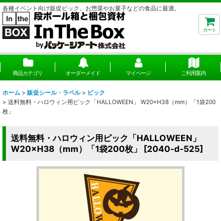
各種イベント向け販促ピック。お惣菜やお菓子などの食品に最適。
カート
商品カテゴリ
オーダーメイド
マイページ
ご利用案内
ホーム
>
販促シール・ラベル
>
ピック
>
送料無料・ハロウィン用ピック「HALLOWEEN」 W20×H38（mm）「1袋200
枚」
送料無料・ハロウィン用ピック「HALLOWEEN」
W20×H38（mm）「1袋200枚」
[
2040-d-525
]