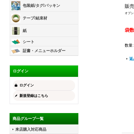
包装紙/タグ/パッキン
販
オプシ
テープ/結束材
袋
紙
シート
数量
:
証書・メニューホルダー
返
ログイン
ログイン
新規登録はこちら
商品グループ一覧
来店購入対応商品