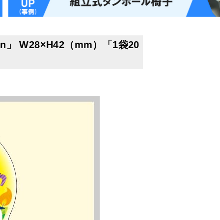
n」 W28×H42（mm）「1袋20