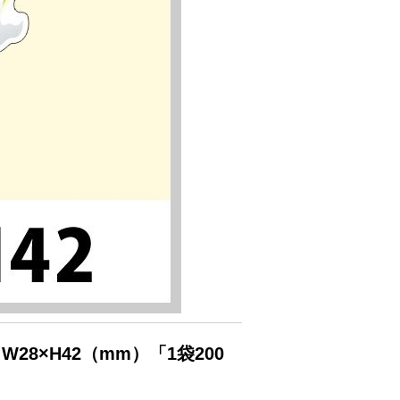
W28×H42（mm）「1袋200