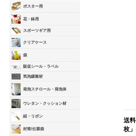
ポスター用
花・鉢用
スポーツギア用
クリアケース
袋
販促シール・ラベル
気泡緩衝材
発泡スチロール・発泡体
ウレタン・クッション材
紐・リボン
送料
枚」
封筒/伝票袋