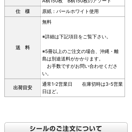
A柄150枚 B柄150枚のアソート
仕 様
原紙：パールホワイト使用
無料
※詳細は下記項目をご覧下さい。
送 料
※5冊以上のご注文の場合、沖縄・離
島は別途送料がかかります。
お手数ですがお問い合わせくださ
い。
通常1-2営業日 在庫切時は3-5営業
出荷目安
日ほど。