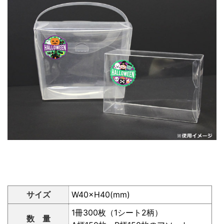
サイズ
W40×H40(mm)
1冊300枚（1シート2柄）
数 量