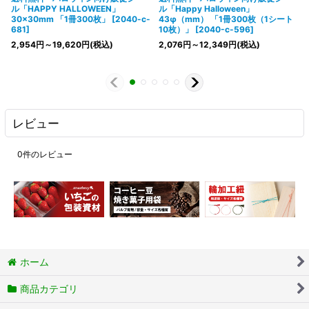
ル「HAPPY HALLOWEEN」
ル「Happy Halloween」
30×30mm 「1冊300枚」
[
2040-c-
43φ（mm） 「1冊300枚（1シート
681
]
10枚）」
[
2040-c-596
]
2,954
円
～19,620
円
(税込)
2,076
円
～12,349
円
(税込)
レビュー
0
件のレビュー
ホーム
商品カテゴリ