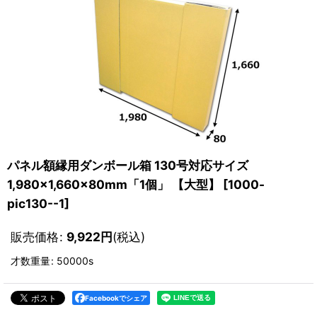
パネル額縁用ダンボール箱 130号対応サイズ
1,980×1,660×80mm「1個」
【大型】
[
1000-
pic130--1
]
販売価格
:
9,922
円
(税込)
才数重量
:
50000s
Facebookでシェア