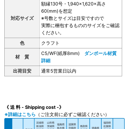
額縁130号・1,940×1,620×高さ
60(mm)を想定
対応サイズ
※号数とサイズは目安ですので
実際に梱包するもののサイズをご確認
ください。
色
クラフト
C5/WF(紙厚8mm)
ダンボール材質
材 質
詳細
出荷目安
通常5営業日以内
《 送 料 - Shipping cost -》
※詳細はこちら
（ご注文前に必ずご確認ください）