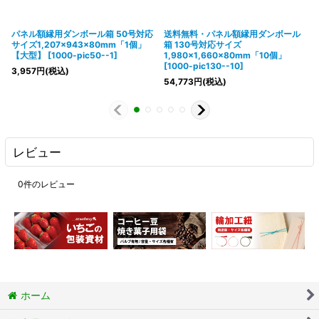
パネル額縁用ダンボール箱 50号対応
送料無料・パネル額縁用ダンボール
サイズ1,207×943×80mm「1個」
箱 130号対応サイズ
【大型】
[
1000-pic50--1
]
1,980×1,660×80mm「10個」
[
1000-pic130--10
]
3,957
円
(税込)
54,773
円
(税込)
レビュー
0
件のレビュー
ホーム