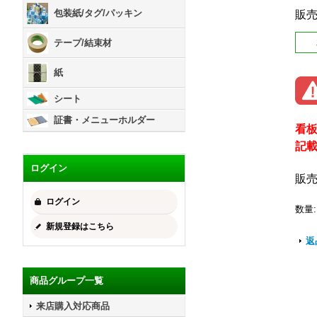
包装紙/タグ/パッキン
販
テープ/結束材
紙
シート
証書・メニューホルダー
看
記
ログイン
販
ログイン
数量
:
新規登録はこちら
返
商品グループ一覧
来店購入対応商品