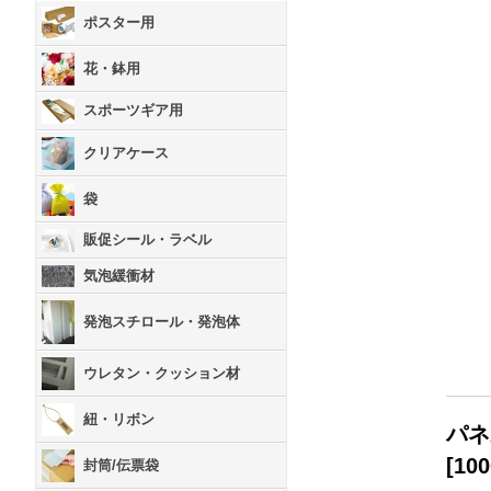
ポスター用
花・鉢用
スポーツギア用
クリアケース
袋
販促シール・ラベル
気泡緩衝材
発泡スチロール・発泡体
ウレタン・クッション材
紐・リボン
パネ
[
100
封筒/伝票袋