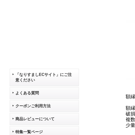
「なりすましECサイト」にご注
意ください
よくある質問
額
クーポンご利用方法
額
破
商品レビューについて
複
少
特集一覧ページ