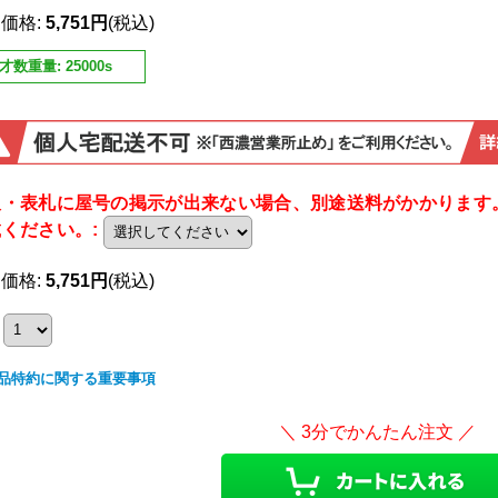
売価格
:
5,751円
(税込)
才数重量
:
25000s
板・表札に屋号の掲示が出来ない場合、別途送料がかかります
載ください。
:
売価格
:
5,751円
(税込)
品特約に関する重要事項