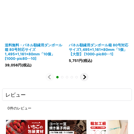
送料無料・パネル額縁用ダンボール
パネル額縁用ダンボール箱 80号対応
箱 80号対応サイズ
サイズ1,495×1,161×80mm「1個」
1,495×1,161×80mm「10個」
【大型】
[
1000-pic80--1
]
[
1000-pic80--10
]
5,751
円
(税込)
39,056
円
(税込)
レビュー
0
件のレビュー