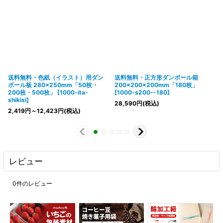
送料無料・色紙（イラスト）用ダン
送料無料・正方形ダンボール箱
ボール板 280×250mm「50枚・
200×200×200mm「180枚」
200枚・500枚」
[
1000-ita-
[
1000-s200--180
]
shikisi
]
28,590
円
(税込)
2,419
円
～12,423
円
(税込)
レビュー
0
件のレビュー