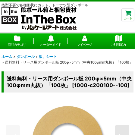
抜型不要で各種形状にカット。ドーナツ型ダンボール
カート
商品カテゴリ
オーダーメイド
マイページ
ご利用案内
ホーム
>
ダンボール
>
板、シート
>
送料無料・リース用ダンボール板 200φ×5mm（中央100φmm丸抜）「100枚」
送料無料・リース用ダンボール板 200φ×5mm（中央
100φmm丸抜）「100枚」
[
1000-c200100--100
]