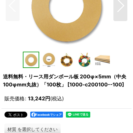
送料無料・リース用ダンボール板 200φ×5mm（中央
100φmm丸抜）「100枚」
[
1000-c200100--100
]
販売価格
:
13,242
円
(税込)
Facebookでシェア
材質
を選択してください