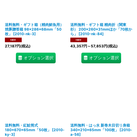
送料無料・ギフト箱（精肉鮮魚用）
送料無料・ギフト箱 精肉折（関東
焼豚贈答箱 98×286×68mm「50
杉） 200×260×31mmほか「70枚か
枚」
[
2010-nk-3
]
ら」
[
2010-nk-84
]
27,187
円
(税込)
43,357
円
～57,853
円
(税込)
オプション選択
オプション選択
送料無料・紅鮭筒式
送料無料・はっ水 新巻木目切リ身箱
180×670×65mm「50枚」
[
2010-
340×210×65mm「100枚」
[
2010-
ky-3
]
a-56
]