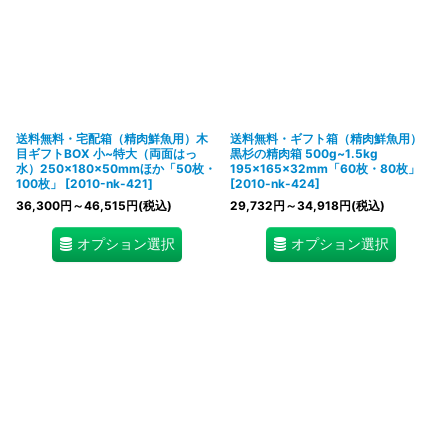
送料無料・宅配箱（精肉鮮魚用）木
送料無料・ギフト箱（精肉鮮魚用）
目ギフトBOX 小~特大（両面はっ
黒杉の精肉箱 500g~1.5kg
水）250×180×50mmほか「50枚・
195×165×32mm「60枚・80枚」
100枚」
[
2010-nk-421
]
[
2010-nk-424
]
36,300
円
～46,515
円
(税込)
29,732
円
～34,918
円
(税込)
オプション選択
オプション選択