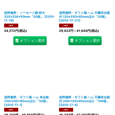
送料無料・ソーセージ箱 特大
送料無料・ギフト箱 ハム 不織布台紙
320×200×50mm「50枚」
[
2010-
付 120×200×85mmほか「50枚」
17-19
]
[
2010-17-111
]
34,572
円
(税込)
29,622
円
～41,644
円
(税込)
オプション選択
オプション選択
送料無料・ギフト箱 ハム 布台紙
送料無料・ギフト箱 ハム 不織布台紙
130×205×85mmほか「50枚」
付 200×120×85mmほか「100枚」
[
2010-17-1
]
[
2010-17-4
]
36,300
円
～49,658
円
(税込)
45,258
円
～57,358
円
(税込)