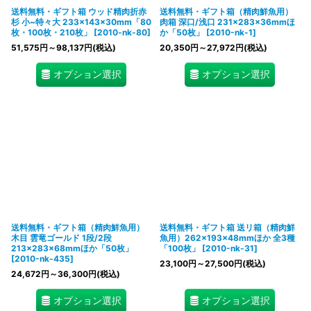
送料無料・ギフト箱 ウッド精肉折赤
送料無料・ギフト箱（精肉鮮魚用）
杉 小~特々大 233×143×30mm「80
肉箱 深口/浅口 231×283×36mmほ
枚・100枚・210枚」
[
2010-nk-80
]
か「50枚」
[
2010-nk-1
]
51,575
円
～98,137
円
(税込)
20,350
円
～27,972
円
(税込)
オプション選択
オプション選択
送料無料・ギフト箱（精肉鮮魚用）
送料無料・ギフト箱 送リ箱（精肉鮮
木目 雲竜ゴールド 1段/2段
魚用）262×193×48mmほか 全3種
213×283×68mmほか「50枚」
「100枚」
[
2010-nk-31
]
[
2010-nk-435
]
23,100
円
～27,500
円
(税込)
24,672
円
～36,300
円
(税込)
オプション選択
オプション選択