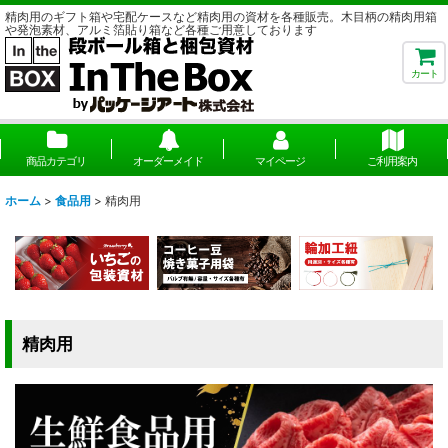
精肉用のギフト箱や宅配ケースなど精肉用の資材を各種販売。木目柄の精肉用箱
や発泡素材、アルミ箔貼り箱など各種ご用意しております
カート
商品カテゴリ
オーダーメイド
マイページ
ご利用案内
ホーム
>
食品用
>
精肉用
精肉用