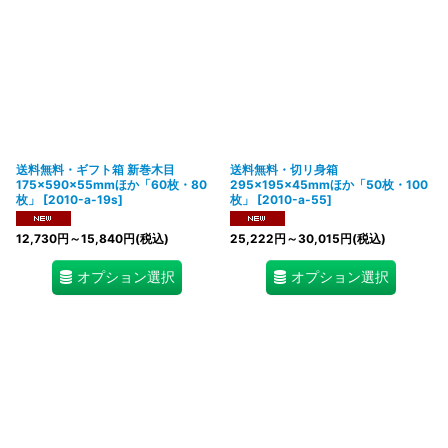
送料無料・ギフト箱 新巻木目
送料無料・切リ身箱
175×590×55mmほか「60枚・80
295×195×45mmほか「50枚・100
枚」
[
2010-a-19s
]
枚」
[
2010-a-55
]
12,730
円
～15,840
円
(税込)
25,222
円
～30,015
円
(税込)
オプション選択
オプション選択