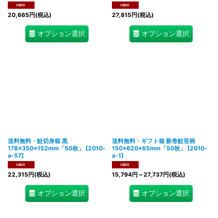
20,665
円
(税込)
27,815
円
(税込)
オプション選択
オプション選択
送料無料・鮭切身箱 黒
送料無料・ギフト箱 新巻鮭笹柄
178×350×152mm「50枚」
[
2010-
150×620×65mm「50枚」
[
2010-
a-57
]
a-1
]
22,315
円
(税込)
15,794
円
～27,737
円
(税込)
オプション選択
オプション選択