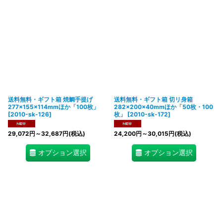
表示数
:
在庫あり
並び順
:
絞り込む
送料無料・ギフト箱 焼鯛手提げ
送料無料・ギフト箱 切リ身箱
277×155×114mmほか「100枚」
282×200×40mmほか「50枚・100
[
2010-sk-126
]
枚」
[
2010-sk-172
]
29,072
円
～32,687
円
(税込)
24,200
円
～30,015
円
(税込)
オプション選択
オプション選択