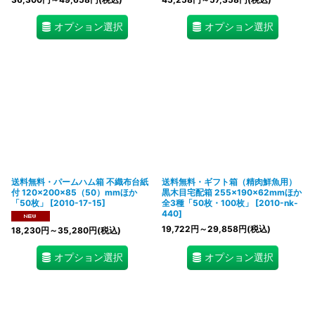
オプション選択
オプション選択
送料無料・パームハム箱 不織布台紙
送料無料・ギフト箱（精肉鮮魚用）
付 120×200×85（50）mmほか
黒木目宅配箱 255×190×62mmほか
「50枚」
[
2010-17-15
]
全3種「50枚・100枚」
[
2010-nk-
440
]
19,722
円
～29,858
円
(税込)
18,230
円
～35,280
円
(税込)
オプション選択
オプション選択