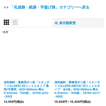
>>
「化成袋・紙袋・手提げ袋」カテゴリーへ戻る
表示順変更
閉じる
16
件
表示数
:
在庫あり
並び順
:
絞り込む
送料無料・業務用ポリ袋「スタンダ
送料無料・業務用ポリ袋「スタンダ
ード(LLDPE) 45リットルタイプ 透
ード(LLDPE+META) 70リットルタ
明/半透明」650×800mm 厚み
イプ 全4色」800×900mm 厚み
0.035mm「500枚」
[
4150-p53-
0.035mm「400枚」
[
4150-tm71-
-500
]
-400
]
13,184
円
(税込)
14,926
円
～15,420
円
(税込)