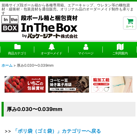
規格サイズ段ボール箱から各種専用箱。エアーキャップ、ウレタン等の梱包資
材・緩衝材・包装資材を通信販売。オリジナル品のオーダーメイド制作も承りま
す
カート
商品カテゴリ
オーダーメイド
マイページ
ご利用案内
ホーム
>
厚み0.030〜0.039mm
厚み0.030〜0.039mm
>>
「ポリ袋（ゴミ袋）」カテゴリーへ戻る