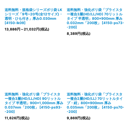
送料無料・規格袋シリーズポリ袋 LK
送料無料・強化ポリ袋「プライスタ
シリーズ「9号~20号(全12サイズ)・
ー複合3層(HD/LL/HD) 70リットル
透明・ひも付き」厚み0.030mm
タイプ 半透明」800×900mm 厚み
[
4150-lk09
]
0.032mm「200枚」
[
4150-ps73-
-200
]
13,886
円
～21,032
円
(税込)
8,389
円
(税込)
送料無料・強化ポリ袋「プライスタ
送料無料・強化ポリ袋「プライスタ
ー複合3層(HD/LL/HD) 90リットル
ー複合2層(HD/LL) 70リットルタイ
タイプ 半透明」900×1,000mm 厚み
プ・紺」800×900mm 厚み
0.037mm「200枚」
[
4150-ps93-
0.035mm「200枚」
[
4150-ps70-
-200
]
-200
]
11,626
円
(税込)
9,869
円
(税込)