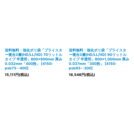
送料無料・強化ポリ袋「プライスタ
送料無料・強化ポリ袋「プライスタ
ー複合3層(HD/LL/HD) 70リットル
ー複合3層(HD/LL/HD) 90リットル
タイプ 半透明」800×900mm 厚み
タイプ 半透明」900×1,000mm 厚み
0.032mm「400枚」
[
4150-
0.037mm「300枚」
[
4150-
psb73--400
]
psb93--300
]
15,111
円
(税込)
16,546
円
(税込)