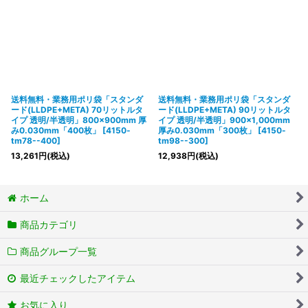
送料無料・業務用ポリ袋「スタンダ
送料無料・業務用ポリ袋「スタンダ
ード(LLDPE+META) 70リットルタ
ード(LLDPE+META) 90リットルタ
イプ 透明/半透明」800×900mm 厚
イプ 透明/半透明」900×1,000mm
み0.030mm「400枚」
[
4150-
厚み0.030mm「300枚」
[
4150-
tm78--400
]
tm98--300
]
13,261
円
(税込)
12,938
円
(税込)
ホーム
商品カテゴリ
商品グループ一覧
最近チェックしたアイテム
お気に入り