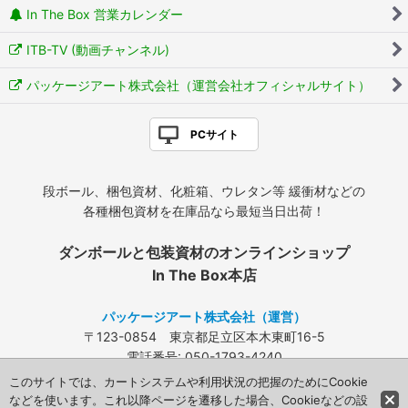
In The Box 営業カレンダー
ITB-TV (動画チャンネル)
パッケージアート株式会社（運営会社オフィシャルサイト）
PCサイト
段ボール、梱包資材、化粧箱、ウレタン等 緩衝材などの
各種梱包資材を在庫品なら最短当日出荷！
ダンボールと包装資材のオンラインショップ
In The Box本店
パッケージアート株式会社（運営）
〒123-0854 東京都足立区本木東町16-5
電話番号: 050-1793-4240
FAX: 03-3840-4424
このサイトでは、カートシステムや利用状況の把握のためにCookie
メールアドレス:
info@packageart.co.jp
などを使います。これ以降ページを遷移した場合、Cookieなどの設