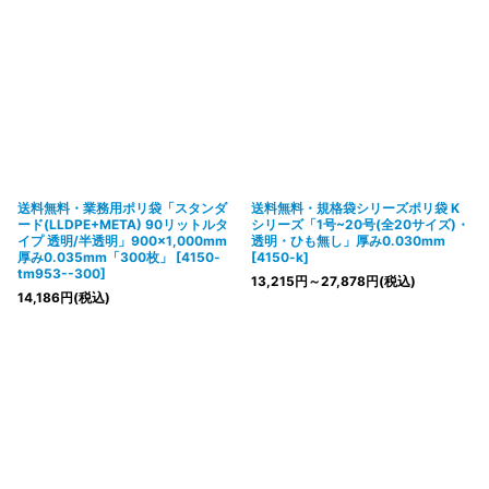
送料無料・業務用ポリ袋「スタンダ
送料無料・規格袋シリーズポリ袋 K
ード(LLDPE+META) 90リットルタ
シリーズ「1号~20号(全20サイズ)・
イプ 透明/半透明」900×1,000mm
透明・ひも無し」厚み0.030mm
厚み0.035mm「300枚」
[
4150-
[
4150-k
]
tm953--300
]
13,215
円
～27,878
円
(税込)
14,186
円
(税込)