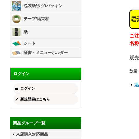
包装紙/タグ/パッキン
テープ/結束材
紙
ご
名
シート
証書・メニューホルダー
販
数量
:
ログイン
返
ログイン
新規登録はこちら
商品グループ一覧
来店購入対応商品