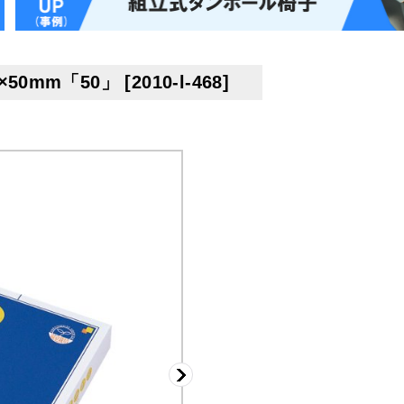
50mm「50」
[
2010-l-468
]