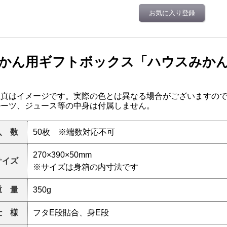
お気に入り登録
かん用ギフトボックス「ハウスみか
写真はイメージです。実際の色とは異なる場合がございますの
ルーツ、ジュース等の中身は付属しません。
入 数
50枚 ※端数対応不可
270×390×50mm
サイズ
※サイズは身箱の内寸法です
重 量
350g
仕 様
フタE段貼合、身E段