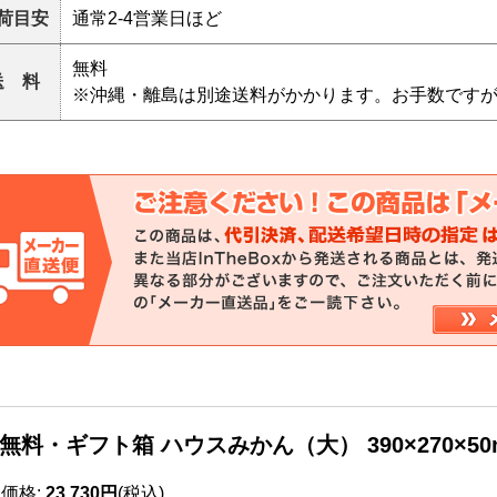
荷目安
通常2-4営業日ほど
無料
送 料
※沖縄・離島は別途送料がかかります。お手数です
無料・ギフト箱 ハウスみかん（大） 390×270×50
売価格
:
23,730円
(税込)