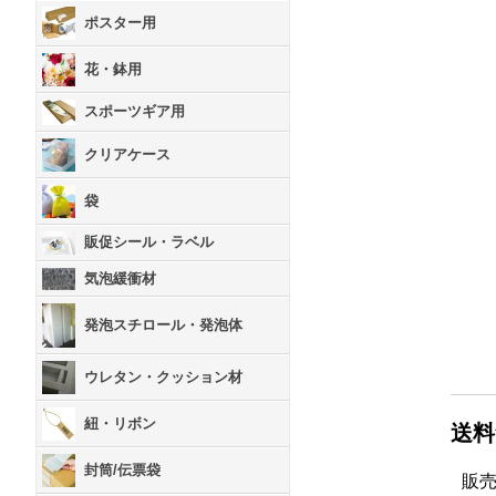
ポスター用
花・鉢用
スポーツギア用
クリアケース
袋
販促シール・ラベル
気泡緩衝材
発泡スチロール・発泡体
ウレタン・クッション材
紐・リボン
送料
封筒/伝票袋
販