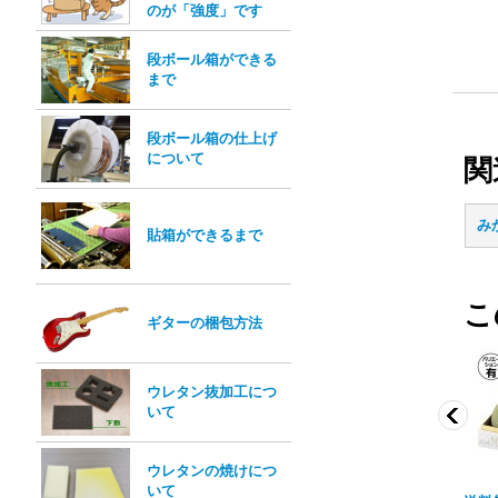
のが「強度」です
段ボール箱ができる
まで
段ボール箱の仕上げ
について
関
み
貼箱ができるまで
こ
ギターの梱包方法
ウレタン抜加工につ
いて
ウレタンの焼けにつ
いて