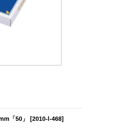
mm「50」
[
2010-l-468
]