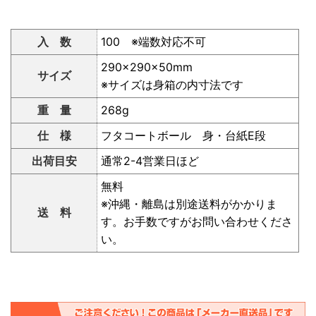
入 数
100 ※端数対応不可
290×290×50mm
サイズ
※サイズは身箱の内寸法です
重 量
268g
仕 様
フタコートボール 身・台紙E段
出荷目安
通常2-4営業日ほど
無料
※沖縄・離島は別途送料がかかりま
送 料
す。お手数ですがお問い合わせくださ
い。