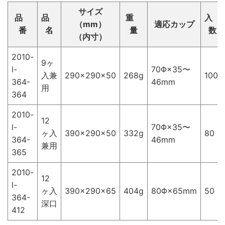
サイズ
品
品
重
入
（mm）
適応カップ
番
名
量
数
（内寸）
2010-
9ヶ
l-
70Φ×35〜
入兼
290×290×50
268g
100
364-
46mm
用
364
2010-
12
l-
70Φ×35〜
ヶ入
390×290×50
332g
80
364-
46mm
兼用
365
2010-
12
l-
ヶ入
390×290×65
404g
80Φ×65mm
50
364-
深口
412