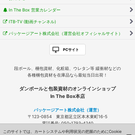
In The Box 営業カレンダー
ITB-TV (動画チャンネル)
パッケージアート株式会社（運営会社オフィシャルサイト）
PCサイト
段ボール、梱包資材、化粧箱、ウレタン等 緩衝材などの
各種梱包資材を在庫品なら最短当日出荷！
ダンボールと包装資材のオンラインショップ
In The Box本店
パッケージアート株式会社（運営）
〒123-0854 東京都足立区本木東町16-5
電話番号: 050-1793-4240
FAX: 03-3840-4424
このサイトでは、カートシステムや利用状況の把握のためにCookie