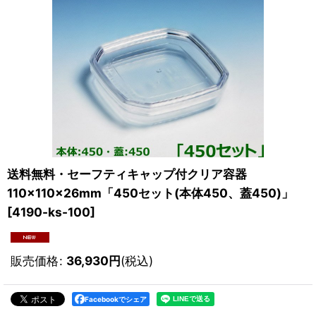
送料無料・セーフティキャップ付クリア容器
110×110×26mm「450セット(本体450、蓋450)」
[
4190-ks-100
]
販売価格
:
36,930
円
(税込)
Facebookでシェア