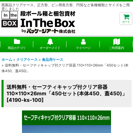
既製品クリアケース。正方形、ビン用長方形、円筒など各種種類とサイズをご用
意しました
カート
商品カテゴリ
オーダーメイド
マイページ
ご利用案内
ホーム
>
クリアケース
>
食品用ケース
>
送料無料・セーフティキャップ付クリア容器 110×110×26mm「450セット(本
体450、蓋450)」
送料無料・セーフティキャップ付クリア容器
110×110×26mm「450セット(本体450、蓋450)」
[
4190-ks-100
]