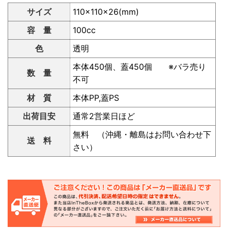
サイズ
110×110×26(mm)
容 量
100cc
色
透明
本体450個、蓋450個 ※バラ売り
数 量
不可
材 質
本体PP,蓋PS
出荷目安
通常2営業日ほど
無料 （沖縄・離島はお問い合わせ下
送 料
さい）