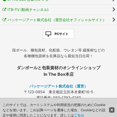
ITB-TV (動画チャンネル)
パッケージアート株式会社（運営会社オフィシャルサイト）
PCサイト
段ボール、梱包資材、化粧箱、ウレタン等 緩衝材などの
各種梱包資材を在庫品なら最短当日出荷！
ダンボールと包装資材のオンラインショップ
In The Box本店
パッケージアート株式会社（運営）
〒123-0854 東京都足立区本木東町16-5
電話番号: 050-1793-4240
FAX: 03-3840-4424
このサイトでは、カートシステムや利用状況の把握のためにCookie
メールアドレス:
info@packageart.co.jp
などを使います。これ以降ページを遷移した場合、Cookieなどの設
定や使用に同意したことになります。詳しくは
こちら
Copyright (C) 2008 Packageart. All Rights Reserved.