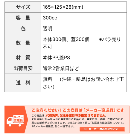
サイズ
165×125×28(mm)
容 量
300cc
色
透明
本体300個、蓋300個 ※バラ売り
数 量
不可
材 質
本体PP,蓋PS
出荷目安
通常2営業日ほど
無料 （沖縄・離島はお問い合わせ下
送 料
さい）