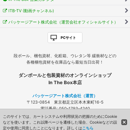
ITB-TV (動画チャンネル)
パッケージアート株式会社（運営会社オフィシャルサイト）
PCサイト
段ボール、梱包資材、化粧箱、ウレタン等 緩衝材などの
各種梱包資材を在庫品なら最短当日出荷！
ダンボールと包装資材のオンラインショップ
In The Box本店
パッケージアート株式会社（運営）
〒123-0854 東京都足立区本木東町16-5
電話番号: 050-1793-4240
FAX: 03-3840-4424
このサイトでは、カートシステムや利用状況の把握のためにCookie
メールアドレス:
info@packageart.co.jp
などを使います。これ以降ページを遷移した場合、Cookieなどの設
定や使用に同意したことになります。詳しくは
こちら
Copyright (C) 2008 Packageart. All Rights Reserved.