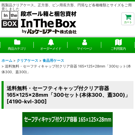
既製品クリアケース。正方形、ビン用長方形、円筒など各種種類とサイズをご用
意しました
カート
商品カテゴリ
オーダーメイド
マイページ
ご利用案内
ホーム
>
クリアケース
>
食品用ケース
>
送料無料・セーフティキャップ付クリア容器 165×125×28mm「300セット(本
体300、蓋300)」
送料無料・セーフティキャップ付クリア容器
165×125×28mm「300セット(本体300、蓋300)」
[
4190-kvl-300
]