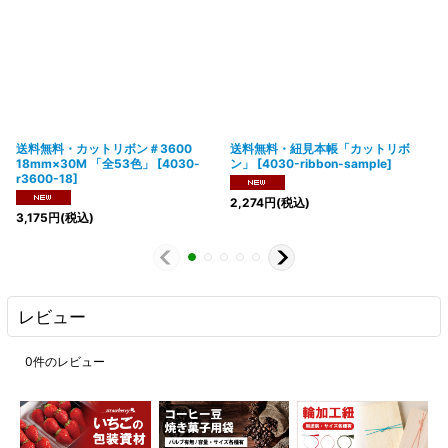
送料無料・カットリボン＃3600
送料無料・紐見本帳「カットリボ
18mm×30M 「全53色」
[
4030-
ン」
[
4030-ribbon-sample
]
r3600-18
]
2,274
円
(税込)
3,175
円
(税込)
レビュー
0
件のレビュー