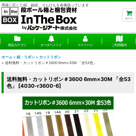
用途に応じた紐、組紐、ゴムひもを各種扱っています
カート
商品カテゴリ
オーダーメイド
マイページ
ご利用案内
ホーム
>
紐・リボン
>
カットリボン
>
送料無料・カットリボン＃3600 6mm×30M 「全53色」
送料無料・カットリボン＃3600 6mm×30M 「全53
色」
[
4030-r3600-6
]