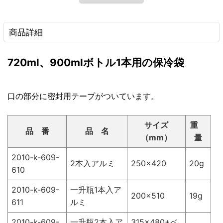
商品詳細
720ml、900mlボトル1本用の保冷袋
口の部分に密封用テープがついています。
サイズ
重
品 番
品 名
（mm）
量
2010-k-609-
2本入アルミ
250×420
20g
610
2010-k-609-
一升瓶1本入ア
200×510
19g
611
ルミ
2010-k-609-
一升瓶2本入ア
315×480+ベ