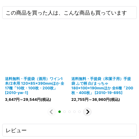
この商品を買った人は、こんな商品も買っています
送料無料・手提袋（酒用）ワイン1
送料無料・手提袋（和菓子用）手提
本/2本用 120×85×390mmほか 全
袋 ふで柄 白/まっちゃ
17種「10枚・100枚・200枚」
180×100×190mmほか 全6種「200
[
2010-yw-1
]
枚・400枚」
[
2010-19-695
]
3,647
円
～29,544
円
(税込)
22,755
円
～36,960
円
(税込)
レビュー