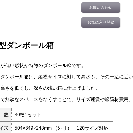
お問い合わせ
お気に入り登録
型ダンボール箱
さが低い形状が特徴のダンボール箱です。
常ダンボール箱は、縦横サイズに対して高さも、その一辺に近
が
の高さを低くし、深さの浅い箱に仕上げました。
型で無駄なスペースをなくすことで、サイズ運賃や緩衝材費用
 数
30枚1セット
イズ
504×349×248mm （外寸） 120サイズ対応