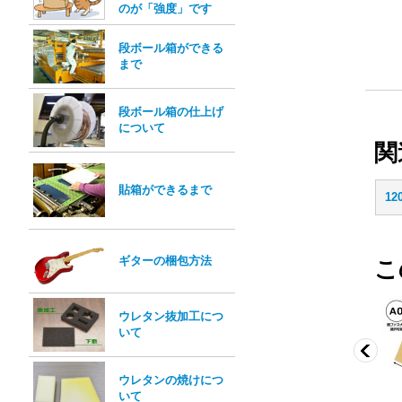
のが「強度」です
段ボール箱ができる
まで
段ボール箱の仕上げ
について
関
貼箱ができるまで
1
ギターの梱包方法
こ
ウレタン抜加工につ
いて
ウレタンの焼けにつ
いて