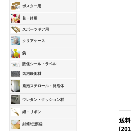
ポスター用
花・鉢用
スポーツギア用
クリアケース
袋
販促シール・ラベル
気泡緩衝材
発泡スチロール・発泡体
ウレタン・クッション材
紐・リボン
送料
封筒/伝票袋
[
201