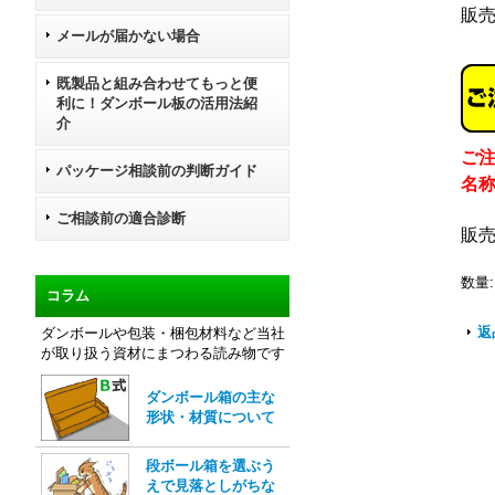
販
メールが届かない場合
既製品と組み合わせてもっと便
利に！ダンボール板の活用法紹
介
ご
パッケージ相談前の判断ガイド
名
ご相談前の適合診断
販
数量
:
コラム
返
ダンボールや包装・梱包材料など当社
が取り扱う資材にまつわる読み物です
ダンボール箱の主な
形状・材質について
段ボール箱を選ぶう
えで見落としがちな