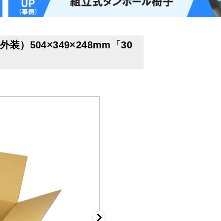
）504×349×248mm「30