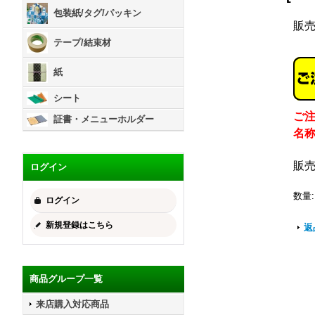
包装紙/タグ/パッキン
販
テープ/結束材
紙
シート
ご
証書・メニューホルダー
名
販
ログイン
数量
:
ログイン
新規登録はこちら
返
商品グループ一覧
来店購入対応商品