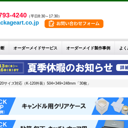
793-4240
（平日8:30～17:30）
ckageart.co.jp
診断
オーダーメイドサービス
オーダーメイド製作事例
よく
サイズ対応（K-120外装）504×349×248mm「30枚」