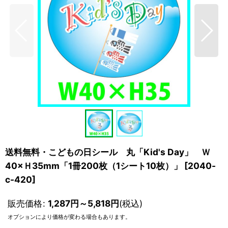
送料無料・こどもの日シール 丸「Kid's Day」 Ｗ
40×Ｈ35mm「1冊200枚（1シート10枚）」
[
2040-
c-420
]
販売価格
:
1,287
円
～5,818
円
(税込)
オプションにより価格が変わる場合もあります。