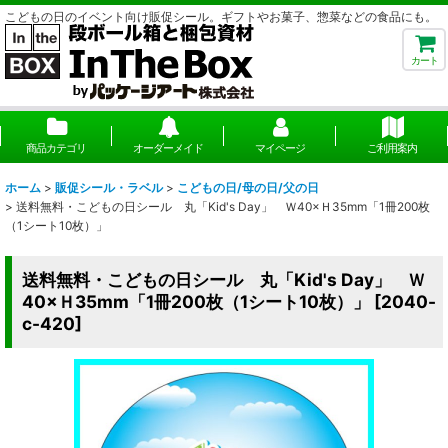
こどもの日のイベント向け販促シール。ギフトやお菓子、惣菜などの食品にも。
カート
商品カテゴリ
オーダーメイド
マイページ
ご利用案内
ホーム
>
販促シール・ラベル
>
こどもの日/母の日/父の日
>
送料無料・こどもの日シール 丸「Kid's Day」 Ｗ40×Ｈ35mm「1冊200枚
（1シート10枚）」
送料無料・こどもの日シール 丸「Kid's Day」 Ｗ
40×Ｈ35mm「1冊200枚（1シート10枚）」
[
2040-
c-420
]