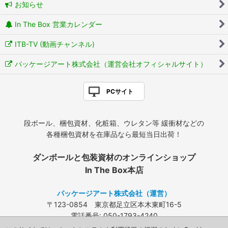
お知らせ
In The Box 営業カレンダー
ITB-TV (動画チャンネル)
パッケージアート株式会社（運営会社オフィシャルサイト）
PCサイト
段ボール、梱包資材、化粧箱、ウレタン等 緩衝材などの
各種梱包資材を在庫品なら最短当日出荷！
ダンボールと包装資材のオンラインショップ
In The Box本店
パッケージアート株式会社（運営）
〒123-0854 東京都足立区本木東町16-5
電話番号: 050-1793-4240
FAX: 03-3840-4424