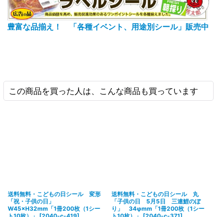
豊富な品揃え！ 「各種イベント、用途別シール」販売中
この商品を買った人は、こんな商品も買っています
送料無料・こどもの日シール 変形
送料無料・こどもの日シール 丸
「祝・子供の日」
「子供の日 5月5日 三連鯉のぼ
W45×H32mm「1冊200枚（1シー
り」 34φmm「1冊200枚（1シー
ト10枚）」
[
2040-c-419
]
ト10枚）」
[
2040-c-371
]