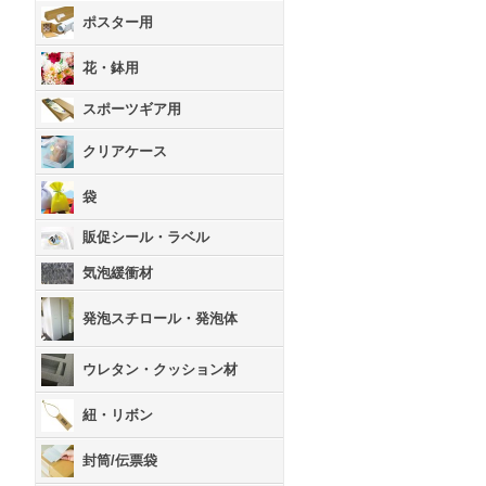
ポスター用
花・鉢用
スポーツギア用
クリアケース
袋
販促シール・ラベル
気泡緩衝材
発泡スチロール・発泡体
ウレタン・クッション材
紐・リボン
封筒/伝票袋