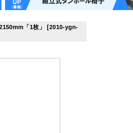
150mm「1枚」
[
2010-ygn-