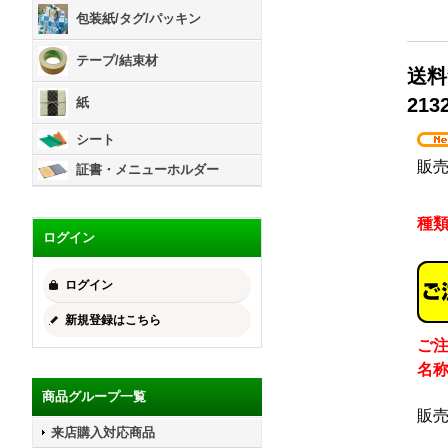
包装紙/タグ/パッキン
テープ/結束材
送料
213
紙
シート
販
証書・メニューホルダー
種
ログイン
ログイン
新規登録はこちら
ご
名
商品グループ一覧
販
来店購入対応商品