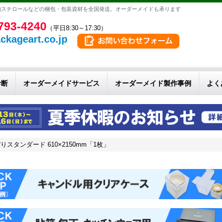
泡スチロールなどの梱包・包装資材を全国発送。オーダーメイドも承ります
793-4240
（平日8:30～17:30）
ckageart.co.jp
診断
オーダーメイドサービス
オーダーメイド製作事例
よく
スタンダード 610×2150mm「1枚」