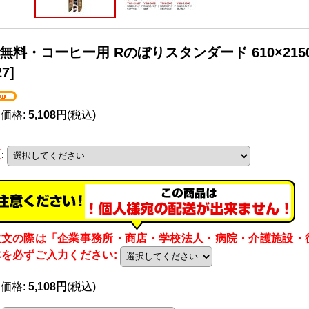
無料・コーヒー用 Rのぼりスタンダード 610×215
27
]
売価格
:
5,108円
(税込)
類
:
注文の際は「企業事務所・商店・学校法人・病院・介護施設・
称を必ずご入力ください
:
売価格
:
5,108円
(税込)