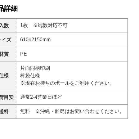
品詳細
1枚 ※端数対応不可
入数
610×2150mm
サイズ
PE
材質
片面同柄印刷
仕様
棒袋仕様
※現在お持ちのポールをご利用ください。
通常2-4営業日ほど
荷目安
無料 ※沖縄・離島はお問い合わせください。
送料