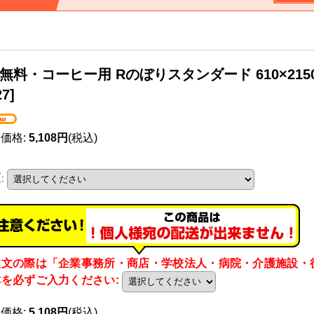
無料・コーヒー用 Rのぼりスタンダード 610×215
27
]
売価格
:
5,108円
(税込)
類
:
注文の際は「企業事務所・商店・学校法人・病院・介護施設・
称を必ずご入力ください
:
売価格
:
5,108円
(税込)