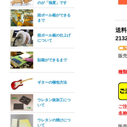
のが「強度」です
段ボール箱ができる
まで
送料
段ボール箱の仕上げ
213
について
販
貼箱ができるまで
種
ギターの梱包方法
ウレタン抜加工につ
いて
ご
名
ウレタンの焼けにつ
いて
販