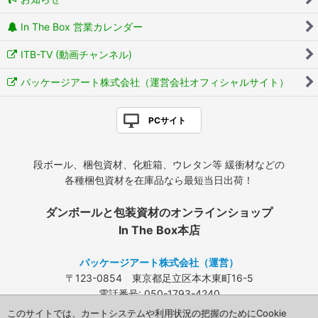
In The Box 営業カレンダー
ITB-TV (動画チャンネル)
パッケージアート株式会社（運営会社オフィシャルサイト）
PCサイト
段ボール、梱包資材、化粧箱、ウレタン等 緩衝材などの
各種梱包資材を在庫品なら最短当日出荷！
ダンボールと包装資材のオンラインショップ
In The Box本店
パッケージアート株式会社（運営）
〒123-0854 東京都足立区本木東町16-5
電話番号: 050-1793-4240
FAX: 03-3840-4424
このサイトでは、カートシステムや利用状況の把握のためにCookie