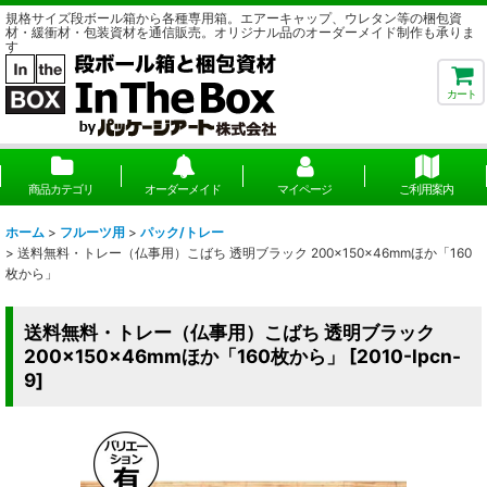
規格サイズ段ボール箱から各種専用箱。エアーキャップ、ウレタン等の梱包資
材・緩衝材・包装資材を通信販売。オリジナル品のオーダーメイド制作も承りま
す
カート
商品カテゴリ
オーダーメイド
マイページ
ご利用案内
ホーム
>
フルーツ用
>
パック/トレー
>
送料無料・トレー（仏事用）こばち 透明ブラック 200×150×46mmほか「160
枚から」
送料無料・トレー（仏事用）こばち 透明ブラック
200×150×46mmほか「160枚から」
[
2010-lpcn-
9
]