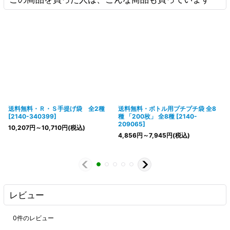
送料無料・Ｒ・Ｓ手提げ袋 全2種
送料無料・ボトル用プチプチ袋 全8
[
2140-340399
]
種 「200枚」 全8種
[
2140-
209065
]
10,207
円
～10,710
円
(税込)
4,856
円
～7,945
円
(税込)
レビュー
0
件のレビュー