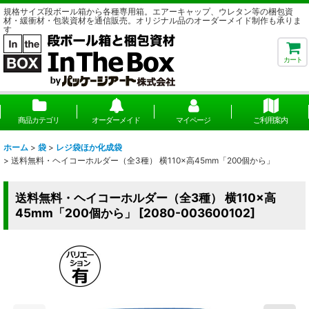
規格サイズ段ボール箱から各種専用箱。エアーキャップ、ウレタン等の梱包資
材・緩衝材・包装資材を通信販売。オリジナル品のオーダーメイド制作も承りま
す
カート
商品カテゴリ
オーダーメイド
マイページ
ご利用案内
ホーム
>
袋
>
レジ袋ほか化成袋
>
送料無料・ヘイコーホルダー（全3種） 横110×高45mm「200個から」
送料無料・ヘイコーホルダー（全3種） 横110×高
45mm「200個から」
[
2080-003600102
]