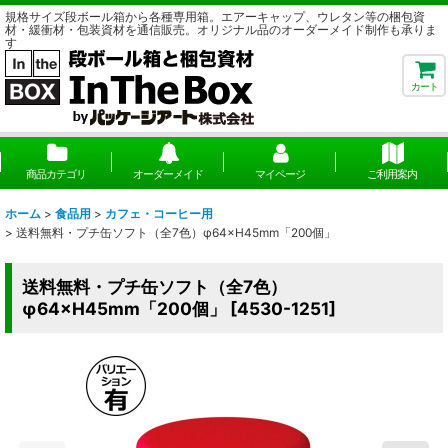
規格サイズ段ボール箱から各種専用箱。エアーキャップ、ウレタン等の梱包資
材・緩衝材・包装資材を通信販売。オリジナル品のオーダーメイド制作も承りま
す
カート
商品カテゴリ
オーダーメイド
マイページ
ご利用案内
ホーム
>
食品用
>
カフェ・コーヒー用
>
送料無料・プチ缶ソフト（全7色）φ64×H45mm「200個」
送料無料・プチ缶ソフト（全7色）
φ64×H45mm「200個」
[
4530-1251
]