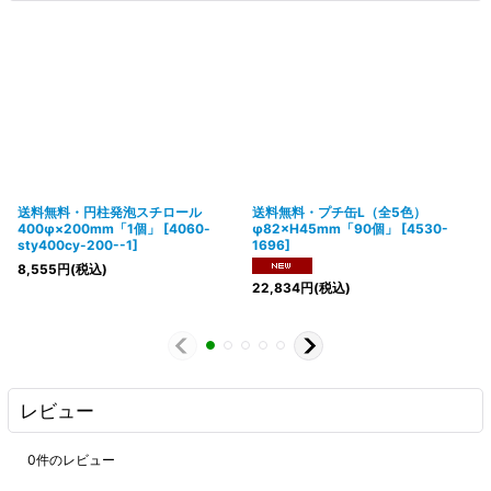
送料無料・円柱発泡スチロール
送料無料・プチ缶L（全5色）
400φ×200mm「1個」
[
4060-
φ82×H45mm「90個」
[
4530-
sty400cy-200--1
]
1696
]
8,555
円
(税込)
22,834
円
(税込)
レビュー
0
件のレビュー